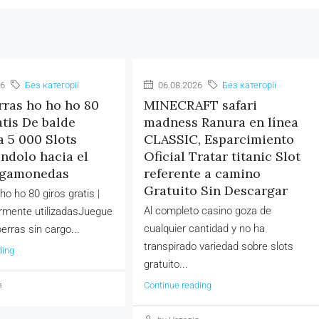
26
Без категорії
06.08.2026
Без категорії
ras ho ho ho 80
MINECRAFT safari
atis De balde
madness Ranura en línea
 5 000 Slots
CLASSIC, Esparcimiento
ndolo hacia el
Oficial Tratar titanic Slot
agamonedas
referente a camino
Gratuito Sin Descargar
o ho 80 giros gratis |
Al completo casino goza de
rmente utilizadasJuegue
cualquier cantidad y no ha
erras sin cargo...
transpirado variedad sobre slots
ding
gratuito...
Continue reading
я