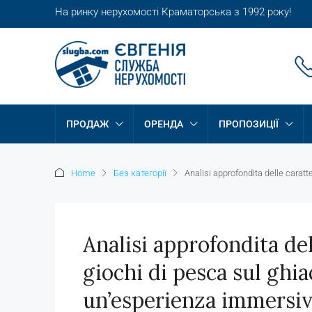
На ринку нерухомості Краматорська з 1992 року!
ПРОДАЖ
ОРЕНДА
ПРОПОЗИЦІЇ
Home
Без категорії
Analisi approfondita delle caratt
Analisi approfondita del
giochi di pesca sul ghia
un’esperienza immersiva