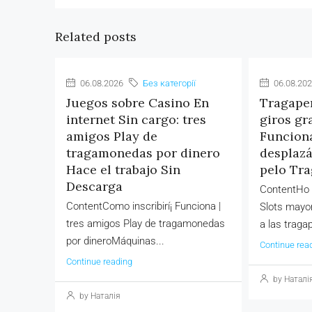
Related posts
06.08.2026
Без категорії
06.08.20
Juegos sobre Casino En
Tragaper
internet Sin cargo: tres
giros gr
amigos Play de
Funciona
tragamonedas por dinero
desplazá
Hace el trabajo Sin
pelo Tr
Descarga
ContentHo h
ContentComo inscribirí¡ Funciona |
Slots mayo
tres amigos Play de tragamonedas
a las tragap
por dineroMáquinas...
Continue rea
Continue reading
by Наталі
by Наталія