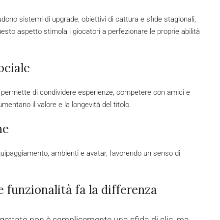
udono sistemi di upgrade, obiettivi di cattura e sfide stagionali,
to aspetto stimola i giocatori a perfezionare le proprie abilità
ociale
al permette di condividere esperienze, competere con amici e
umentano il valore e la longevità del titolo.
ne
equipaggiamento, ambienti e avatar, favorendo un senso di
 funzionalità fa la differenza
ogettato non è semplicemente una sfida di clic, ma