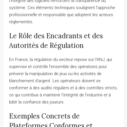
l’intégrité des logiciels renforcent la transparence du
système. Ces éléments techniques soulignent l’approche
professionnelle et responsable que adoptent les acteurs
réglementés.
Le Rôle des Encadrants et des
Autorités de Régulation
En France, la régulation du secteur repose sur l’ANJ, qui
supervise et contrôle l’ensemble des opérations pour
prévenir la manipulation de jeux ou les activités de
blanchiement d’argent. Les opérateurs doivent se
conformer à des audits réguliers et à des contrôles stricts,
ce qui contribue à maintenir l’intégrité de l’industrie et à
bâtir la confiance des joueurs.
Exemples Concrets de
Plateformes Conformes et