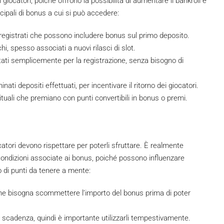
iocatori, poiché offrono la possibilità di aumentare il bankroll e
ncipali di bonus a cui si può accedere:
-registrati che possono includere bonus sul primo deposito.
hi, spesso associati a nuovi rilasci di slot.
tati semplicemente per la registrazione, senza bisogno di
ati depositi effettuati, per incentivare il ritorno dei giocatori.
ituali che premiano con punti convertibili in bonus o premi.
catori devono rispettare per poterli sfruttare. È realmente
condizioni associate ai bonus, poiché possono influenzare
 di punti da tenere a mente:
che bisogna scommettere l’importo del bonus prima di poter
scadenza, quindi è importante utilizzarli tempestivamente.