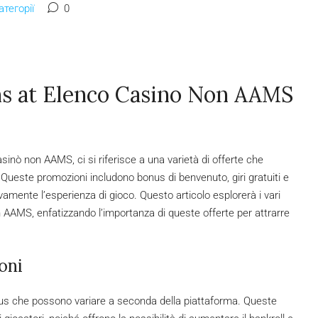
атегорії
0
s at Elenco Casino Non AAMS
casinò non AAMS, ci si riferisce a una varietà di offerte che
. Queste promozioni includono bonus di benvenuto, giri gratuiti e
amente l’esperienza di gioco. Questo articolo esplorerà i vari
on AAMS, enfatizzando l’importanza di queste offerte per attrarre
oni
nus che possono variare a seconda della piattaforma. Queste