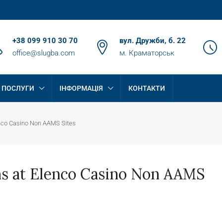
+38 099 910 30 70
вул. Дружби, б. 22
office@slugba.com
м. Краматорськ
ПОСЛУГИ
ІНФОРМАЦІЯ
КОНТАКТИ
nco Casino Non AAMS Sites
s at Elenco Casino Non AAMS