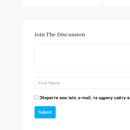
Join The Discussion
Зберегти моє ім'я, e-mail, та адресу сайту
Submit