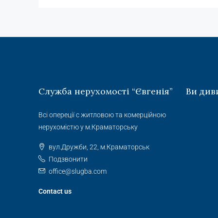
Служба нерухомості “Євгенія”
Ви див
Всі опереції с житловою та комерційною
нерухомістю у м.Краматорську
вул.Дружби, 22, м.Краматорськ
Подзвонити
office@slugba.com
Contact us