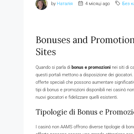
by
Наталія
4 місяці ago
Без к
Bonuses and Promotion
Sites
Quando si parla di
bonus e promozioni
nei siti di 
questi portali mettono a disposizione dei giocatori
offerte speciali che possono aumentare significativ
tipi di bonus e promozioni disponibili nei casinò n
nuovi giocatori e fidelizzare quelli esistenti.
Tipologie di Bonus e Promozi
I casinò non AAMS offrono diverse tipologie di bo