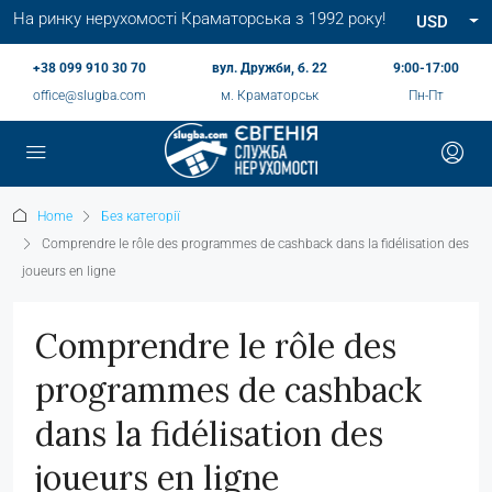
На ринку нерухомості Краматорська з 1992 року!
USD
+38 099 910 30 70
вул. Дружби, б. 22
9:00-17:00
office@slugba.com
м. Краматорськ
Пн-Пт
Home
Без категорії
Comprendre le rôle des programmes de cashback dans la fidélisation des
joueurs en ligne
Comprendre le rôle des
programmes de cashback
dans la fidélisation des
joueurs en ligne