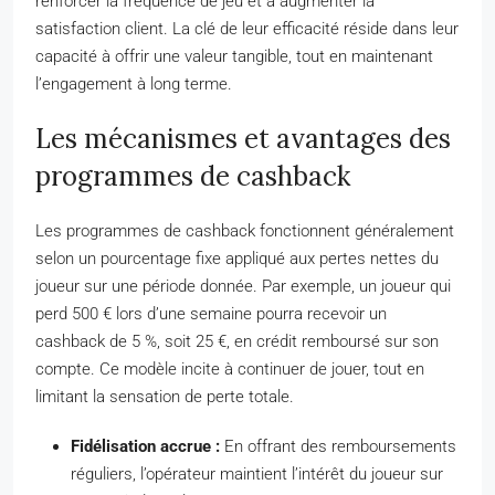
renforcer la fréquence de jeu et à augmenter la
satisfaction client. La clé de leur efficacité réside dans leur
capacité à offrir une valeur tangible, tout en maintenant
l’engagement à long terme.
Les mécanismes et avantages des
programmes de cashback
Les programmes de cashback fonctionnent généralement
selon un pourcentage fixe appliqué aux pertes nettes du
joueur sur une période donnée. Par exemple, un joueur qui
perd 500 € lors d’une semaine pourra recevoir un
cashback de 5 %, soit 25 €, en crédit remboursé sur son
compte. Ce modèle incite à continuer de jouer, tout en
limitant la sensation de perte totale.
Fidélisation accrue :
En offrant des remboursements
réguliers, l’opérateur maintient l’intérêt du joueur sur