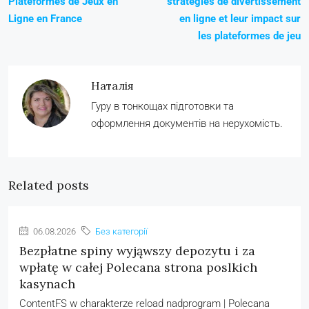
Plateformes de Jeux en
stratégies de divertissement
Ligne en France
en ligne et leur impact sur
les plateformes de jeu
Наталія
Гуру в тонкощах підготовки та
оформлення документів на нерухомість.
Related posts
06.08.2026
Без категорії
Bezpłatne spiny wyjąwszy depozytu i za
wpłatę w całej Polecana strona poslkich
kasynach
ContentFS w charakterze reload nadprogram | Polecana