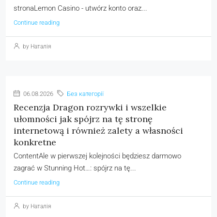
stronaLemon Casino - utwórz konto oraz...
Continue reading
by Наталія
06.08.2026
Без категорії
Recenzja Dragon rozrywki i wszelkie
ułomności jak spójrz na tę stronę
internetową i również zalety a własności
konkretne
ContentAle w pierwszej kolejności będziesz darmowo
zagrać w Stunning Hot…: spójrz na tę...
Continue reading
by Наталія