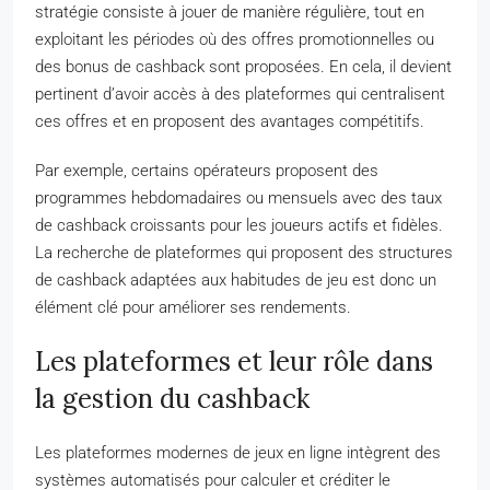
stratégie consiste à jouer de manière régulière, tout en
exploitant les périodes où des offres promotionnelles ou
des bonus de cashback sont proposées. En cela, il devient
pertinent d’avoir accès à des plateformes qui centralisent
ces offres et en proposent des avantages compétitifs.
Par exemple, certains opérateurs proposent des
programmes hebdomadaires ou mensuels avec des taux
de cashback croissants pour les joueurs actifs et fidèles.
La recherche de plateformes qui proposent des structures
de cashback adaptées aux habitudes de jeu est donc un
élément clé pour améliorer ses rendements.
Les plateformes et leur rôle dans
la gestion du cashback
Les plateformes modernes de jeux en ligne intègrent des
systèmes automatisés pour calculer et créditer le