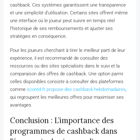
cashback. Ces systèmes garantissent une transparence
et une simplicité d’utilisation. Certains sites offrent même
une interface où le joueur peut suivre en temps réel
l’historique de ses remboursements et ajuster ses
stratégies en conséquence.
Pour les joueurs cherchant à tirer le meilleur parti de leur
expérience, il est recommandé de consulter des
ressources ou des sites spécialisés dans le suivi et la
comparaison des offres de cashback. Une option parmi
celles disponibles consiste à consulter des plateformes
comme
scored fr propose des cashback hebdomadaires
,
qui regroupent les meilleures offres pour maximiser ses
avantages.
Conclusion : L’importance des
programmes de cashback dans