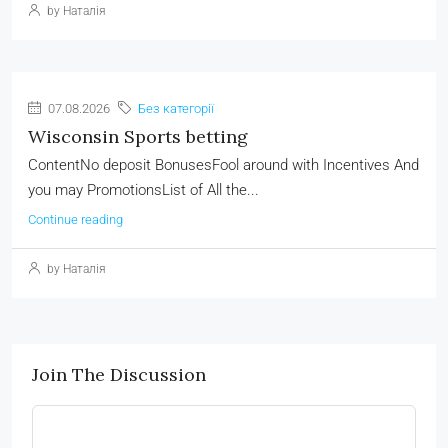
by Наталія
07.08.2026
Без категорії
Wisconsin Sports betting
ContentNo deposit BonusesFool around with Incentives And
you may PromotionsList of All the...
Continue reading
by Наталія
Join The Discussion