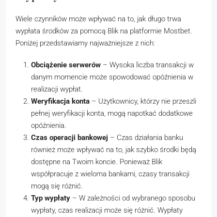
Wiele czynników może wpływać na to, jak długo trwa
wypłata środków za pomocą Blik na platformie Mostbet.
Poniżej przedstawiamy najważniejsze z nich:
Obciążenie serwerów
– Wysoka liczba transakcji w
danym momencie może spowodować opóźnienia w
realizacji wypłat.
Weryfikacja konta
– Użytkownicy, którzy nie przeszli
pełnej weryfikacji konta, mogą napotkać dodatkowe
opóźnienia.
Czas operacji bankowej
– Czas działania banku
również może wpływać na to, jak szybko środki będą
dostępne na Twoim koncie. Ponieważ Blik
współpracuje z wieloma bankami, czasy transakcji
mogą się różnić.
Typ wypłaty
– W zależności od wybranego sposobu
wypłaty, czas realizacji może się różnić. Wypłaty