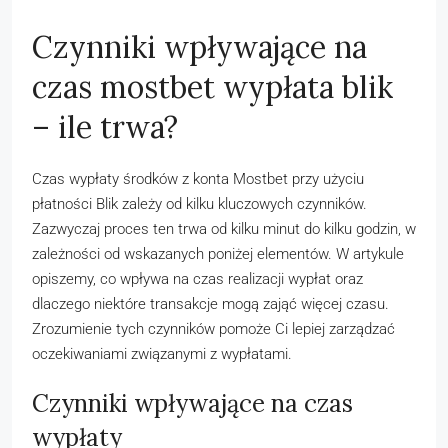
Czynniki wpływające na
czas mostbet wypłata blik
– ile trwa?
Czas wypłaty środków z konta Mostbet przy użyciu
płatności Blik zależy od kilku kluczowych czynników.
Zazwyczaj proces ten trwa od kilku minut do kilku godzin, w
zależności od wskazanych poniżej elementów. W artykule
opiszemy, co wpływa na czas realizacji wypłat oraz
dlaczego niektóre transakcje mogą zająć więcej czasu.
Zrozumienie tych czynników pomoże Ci lepiej zarządzać
oczekiwaniami związanymi z wypłatami.
Czynniki wpływające na czas
wypłaty