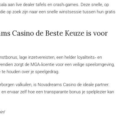
cala aan live dealer tafels en crash‑games. Deze snelle, op
s die op zoek zijn naar een snelle winstsessie tussen hun gratis
s Casino de Beste Keuze is voor
onus, lage inzetvereisten, een helder loyaliteits‑ en
endien zorgt de MGA‑licentie voor een veilige speelomgeving,
e te houden over je speelgedrag.
erborgen valkuilen, is Novadreams Casino de ideale partner.
e en ervaar zelf hoe een transparante bonus je spelplezier kan
in!