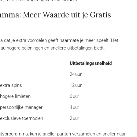
ramma: Meer Waarde uit je Gratis
 dat je extra voordelen geeft naarmate je meer speelt. Het
eau hogere beloningen en snellere uitbetalingen biedt.
Uitbetalingssnelheid
24 uur
extra spins
12 uur
hogere limieten
6 uur
persoonlijke manager
4 uur
exclusieve toernooien
2 uur
eitsprogramma, kun je sneller punten verzamelen en sneller naar