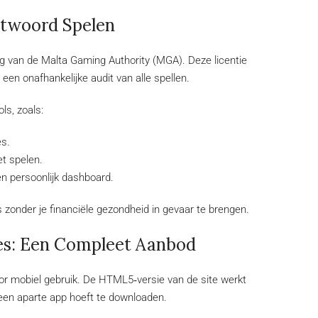
antwoord Spelen
 van de Malta Gaming Authority (MGA). Deze licentie
n een onafhankelijke audit van alle spellen.
ls, zoals:
es.
het spelen.
en persoonlijk dashboard.
s zonder je financiële gezondheid in gevaar te brengen.
es: Een Compleet Aanbod
or mobiel gebruik. De HTML5‑versie van de site werkt
 een aparte app hoeft te downloaden.