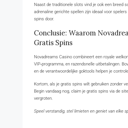
Naast de traditionele slots vind je ook een breed s
adrenaline gerichte spellen zijn ideaal voor speler
spins door.
Conclusie: Waarom Novadream
Gratis Spins
Novadreams Casino combineert een royale welkomstb
VIP‑programma, en razendsnelle uitbetalingen. Bov
en de verantwoordelijke goktools helpen je control
Kortom, als je gratis spins wilt gebruiken zonder v
Begin vandaag nog, claim je gratis spins via de sit
vergroten.
Speel verstandig, stel limieten en geniet van elke sp