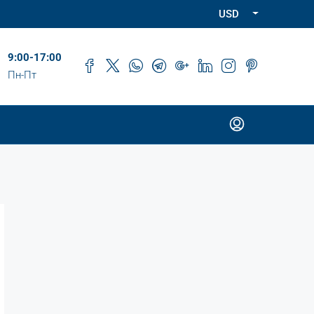
USD
9:00-17:00
Пн-Пт