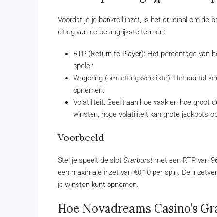
Voordat je je bankroll inzet, is het cruciaal om de 
uitleg van de belangrijkste termen:
RTP (Return to Player): Het percentage van h
speler.
Wagering (omzettingsvereiste): Het aantal ke
opnemen.
Volatiliteit: Geeft aan hoe vaak en hoe groot de
winsten, hoge volatiliteit kan grote jackpots o
Voorbeeld
Stel je speelt de slot
Starburst
met een RTP van 96,1
een maximale inzet van €0,10 per spin. De inzetve
je winsten kunt opnemen.
Hoe Novadreams Casino’s Gra