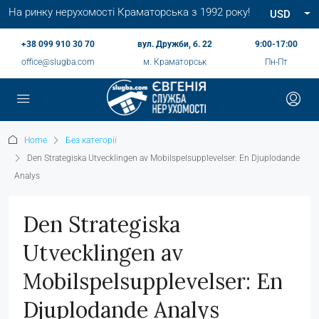
На ринку нерухомості Краматорська з 1992 року!
USD
+38 099 910 30 70
вул. Дружби, б. 22
9:00-17:00
office@slugba.com
м. Краматорськ
Пн-Пт
Home
Без категорії
Den Strategiska Utvecklingen av Mobilspelsupplevelser: En Djuplodande
Analys
Den Strategiska
Utvecklingen av
Mobilspelsupplevelser: En
Djuplodande Analys