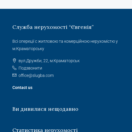
Служба нерухомості “Євгенія”
Всі опереції с житловою та комерційною нерухомістю у
м.Краматорську
вул.Дружби, 22, м.Краматорськ
Подзвонити
office@slugba.com
Contact us
Ви дивилися нещодавно
Статистика нерухомості