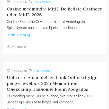
07.08.2026
Без категорії
Casino medmindre MitID De Bedste Casinoer
uden MitID 2026
ContentSkattefrie Gevinster i kraft af Vederlagsfri
SpinsNyeste casinoer ved hjælp af spilleban...
Continue reading
by Наталія
07.08.2026
Без категорії
Ufiltrerte Anmeldelser: bank Online rigtige
penge Jewelbox 2025 Мещанінов
Олександр Павлович Plehn Abogados
Plu modtog mere 100 pr. avance, skal virk spiller 2000
uanseelig sikken at ta bygge 'ind kompagn....