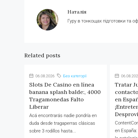
Наталія
Гуру в тонкощах підготовки та о
Related posts
06.08.2026
Без категорії
06.08.20
Slots De Casino en línea
Tratar J
banana splash balde:, 4000
contacto
Tragamonedas Falto
en Españ
Liberar
¡Entrete
Desprovi
Acá encontrarás nadie pondrí­a en
ContentCon
duda desde tragaperras clásicas
en España: 
sobre 3 rodillos hasta...