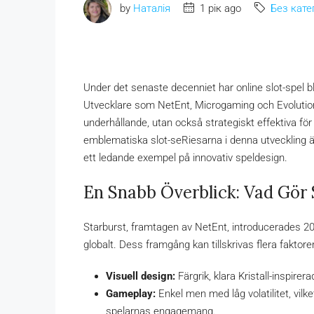
by
Наталія
1 рік ago
Без катег
Under det senaste decenniet har online slot-spel bli
Utvecklare som NetEnt, Microgaming och Evolution
underhållande, utan också strategiskt effektiva fö
emblematiska slot-seRiesarna i denna utveckling 
ett ledande exempel på innovativ speldesign.
En Snabb Överblick: Vad Gör 
Starburst, framtagen av NetEnt, introducerades 201
globalt. Dess framgång kan tillskrivas flera faktorer
Visuell design:
Färgrik, klara Kristall-inspir
Gameplay:
Enkel men med låg volatilitet, vilke
spelarnas engagemang.