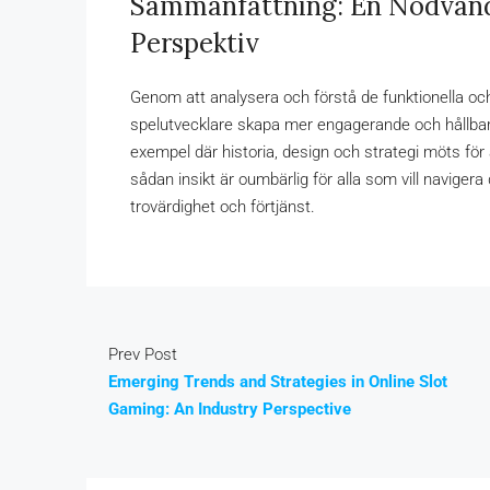
Sammanfattning: En Nödvändi
Perspektiv
Genom att analysera och förstå de funktionella oc
spelutvecklare skapa mer engagerande och hållbara 
exempel där historia, design och strategi möts för
sådan insikt är oumbärlig för alla som vill naviger
trovärdighet och förtjänst.
Prev Post
Emerging Trends and Strategies in Online Slot
Gaming: An Industry Perspective