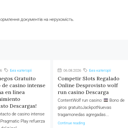
формлення документів на нерухомість.
26
Без категорії
06.08.2026
Без категорії
uegos Gratuito
Competir Slots Regalado
 de casino intense
Online Desprovisto wolf
a en línea
run casino Descarga
nimiento
ContentWolf run casino:
Bono de
sto Descargas!
giros gratuitoJackpotNuevas
tacto de casino intense
tragamonedas agregadas...
Pragmatic Play refuerza
Continue reading