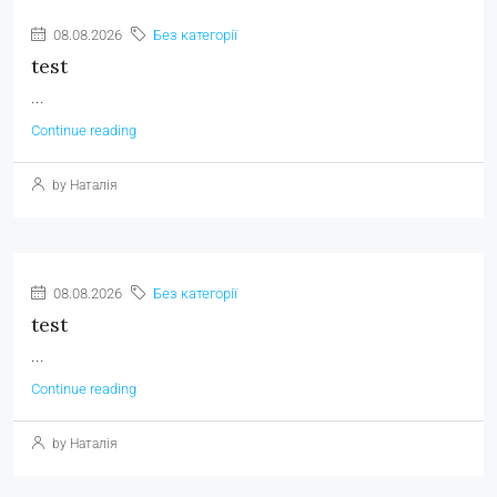
08.08.2026
Без категорії
test
...
Continue reading
by Наталія
08.08.2026
Без категорії
test
...
Continue reading
by Наталія