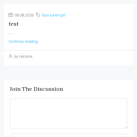
08.08.2026
Без категорії
test
...
Continue reading
by Наталія
Join The Discussion