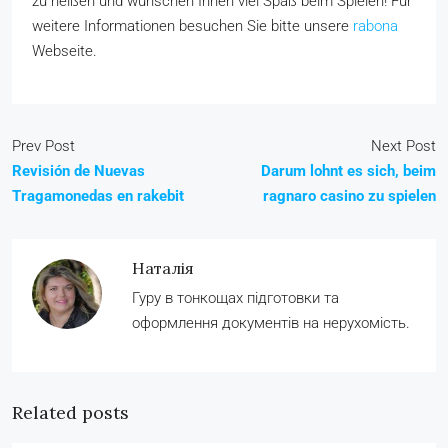
zu heißen und wünschen Ihnen viel Spaß beim Spielen! Für
weitere Informationen besuchen Sie bitte unsere
rabona
Webseite.
Prev Post
Next Post
Revisión de Nuevas
Darum lohnt es sich, beim
Tragamonedas en
rakebit
ragnaro casino zu spielen
Наталія
Гуру в тонкощах підготовки та
оформлення документів на нерухомість.
Related posts