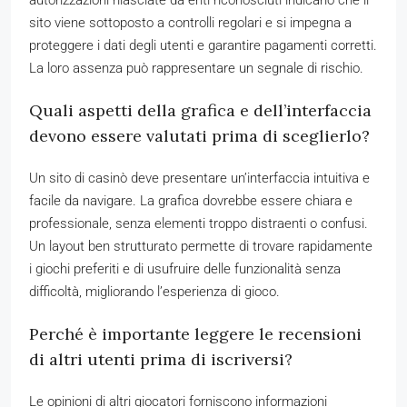
autorizzazioni rilasciate da enti riconosciuti indicano che il
sito viene sottoposto a controlli regolari e si impegna a
proteggere i dati degli utenti e garantire pagamenti corretti.
La loro assenza può rappresentare un segnale di rischio.
Quali aspetti della grafica e dell’interfaccia
devono essere valutati prima di sceglierlo?
Un sito di casinò deve presentare un’interfaccia intuitiva e
facile da navigare. La grafica dovrebbe essere chiara e
professionale, senza elementi troppo distraenti o confusi.
Un layout ben strutturato permette di trovare rapidamente
i giochi preferiti e di usufruire delle funzionalità senza
difficoltà, migliorando l’esperienza di gioco.
Perché è importante leggere le recensioni
di altri utenti prima di iscriversi?
Le opinioni di altri giocatori forniscono informazioni