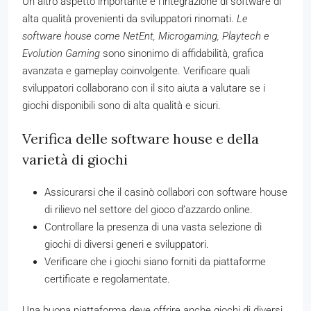
Un altro aspetto importante è l’integrazione di software di
alta qualità provenienti da sviluppatori rinomati.
Le
software house come NetEnt, Microgaming, Playtech e
Evolution Gaming
sono sinonimo di affidabilità, grafica
avanzata e gameplay coinvolgente. Verificare quali
sviluppatori collaborano con il sito aiuta a valutare se i
giochi disponibili sono di alta qualità e sicuri.
Verifica delle software house e della
varietà di giochi
Assicurarsi che il casinò collabori con software house
di rilievo nel settore del gioco d’azzardo online.
Controllare la presenza di una vasta selezione di
giochi di diversi generi e sviluppatori.
Verificare che i giochi siano forniti da piattaforme
certificate e regolamentate.
Una buona piattaforma deve offrire anche giochi di diversi