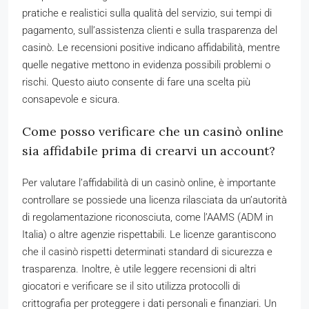
pratiche e realistici sulla qualità del servizio, sui tempi di
pagamento, sull’assistenza clienti e sulla trasparenza del
casinò. Le recensioni positive indicano affidabilità, mentre
quelle negative mettono in evidenza possibili problemi o
rischi. Questo aiuto consente di fare una scelta più
consapevole e sicura.
Come posso verificare che un casinò online
sia affidabile prima di crearvi un account?
Per valutare l’affidabilità di un casinò online, è importante
controllare se possiede una licenza rilasciata da un’autorità
di regolamentazione riconosciuta, come l’AAMS (ADM in
Italia) o altre agenzie rispettabili. Le licenze garantiscono
che il casinò rispetti determinati standard di sicurezza e
trasparenza. Inoltre, è utile leggere recensioni di altri
giocatori e verificare se il sito utilizza protocolli di
crittografia per proteggere i dati personali e finanziari. Un