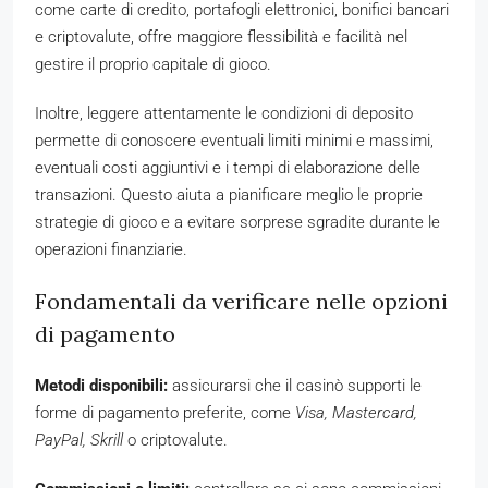
come carte di credito, portafogli elettronici, bonifici bancari
e criptovalute, offre maggiore flessibilità e facilità nel
gestire il proprio capitale di gioco.
Inoltre, leggere attentamente le condizioni di deposito
permette di conoscere eventuali limiti minimi e massimi,
eventuali costi aggiuntivi e i tempi di elaborazione delle
transazioni. Questo aiuta a pianificare meglio le proprie
strategie di gioco e a evitare sorprese sgradite durante le
operazioni finanziarie.
Fondamentali da verificare nelle opzioni
di pagamento
Metodi disponibili:
assicurarsi che il casinò supporti le
forme di pagamento preferite, come
Visa, Mastercard,
PayPal, Skrill
o criptovalute.