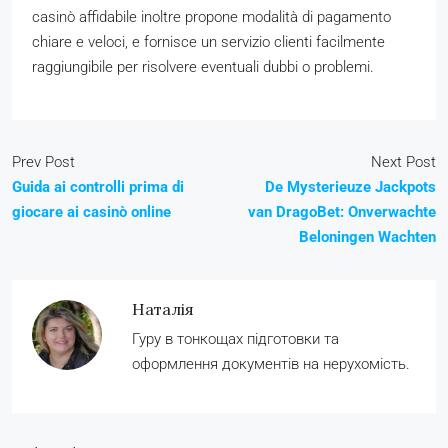
casinò affidabile inoltre propone modalità di pagamento
chiare e veloci, e fornisce un servizio clienti facilmente
raggiungibile per risolvere eventuali dubbi o problemi.
Prev Post
Next Post
Guida ai controlli prima di
De Mysterieuze Jackpots
giocare ai casinò online
van DragoBet: Onverwachte
Beloningen Wachten
Наталія
Гуру в тонкощах підготовки та
оформлення документів на нерухомість.