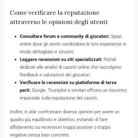
Come verificare la reputazione
attraverso le opinioni degli utenti
Consultare forum e community di giocatori:
Spazi
online dove gli utenti condividono le loro esperienze in
modo dettagliato e sincero.
Leggere recensioni su siti specializzati:
Portali
dedicati alle analisi di casinò online che raccolgono
feedback e valutazioni dei giocatori.
Verificare le recensioni su piattaforme di terze
parti:
Google, Trustpilot e similari offrono un riscontro
imparziale sulla reputazione del casinò.
Inoltre, è utile confrontare diverse opinioni per avere un
quadro più equilibrato e obiettivo, evitando di fare
affidamento su recensioni troppo positive o troppo
negative senza basi concrete.