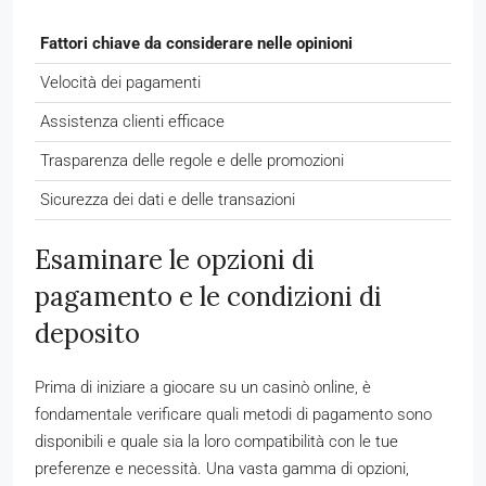
Fattori chiave da considerare nelle opinioni
Velocità dei pagamenti
Assistenza clienti efficace
Trasparenza delle regole e delle promozioni
Sicurezza dei dati e delle transazioni
Esaminare le opzioni di
pagamento e le condizioni di
deposito
Prima di iniziare a giocare su un casinò online, è
fondamentale verificare quali metodi di pagamento sono
disponibili e quale sia la loro compatibilità con le tue
preferenze e necessità. Una vasta gamma di opzioni,