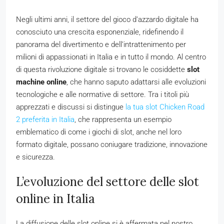
Negli ultimi anni, il settore del gioco d’azzardo digitale ha
conosciuto una crescita esponenziale, ridefinendo il
panorama del divertimento e dell’intrattenimento per
milioni di appassionati in Italia e in tutto il mondo. Al centro
di questa rivoluzione digitale si trovano le cosiddette
slot
machine online
, che hanno saputo adattarsi alle evoluzioni
tecnologiche e alle normative di settore. Tra i titoli più
apprezzati e discussi si distingue
la tua slot Chicken Road
2 preferita in Italia
, che rappresenta un esempio
emblematico di come i giochi di slot, anche nel loro
formato digitale, possano coniugare tradizione, innovazione
e sicurezza.
L’evoluzione del settore delle slot
online in Italia
La diffusione delle slot online si è affermata nel nostro