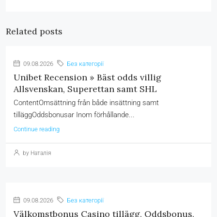
Related posts
09.08.2026
Без категорії
Unibet Recension » Bäst odds villig
Allsvenskan, Superettan samt SHL
ContentOmsättning från både insättning samt
tilläggOddsbonusar Inom förhållande...
Continue reading
by Наталія
09.08.2026
Без категорії
Välkomstbonus Casino tillägg, Oddsbonus,