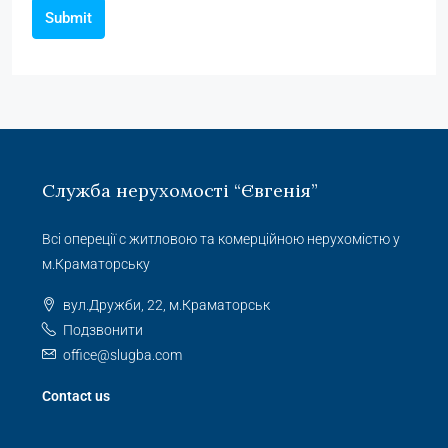
Submit
Служба нерухомості “Євгенія”
Всі опереції с житловою та комерційною нерухомістю у
м.Краматорську
вул.Дружби, 22, м.Краматорськ
Подзвонити
office@slugba.com
Contact us