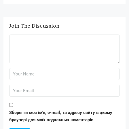
Join The Discussion
Зберегти моє ім'я, e-mail, та адресу сайту в цьому
браузері для моїх подальших коментарів.