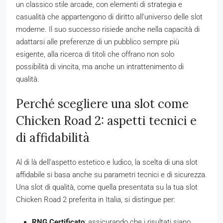
un classico stile arcade, con elementi di strategia e
casualità che appartengono di diritto all’universo delle slot
moderne. Il suo successo risiede anche nella capacità di
adattarsi alle preferenze di un pubblico sempre più
esigente, alla ricerca di titoli che offrano non solo
possibilità di vincita, ma anche un intrattenimento di
qualità.
Perché scegliere una slot come
Chicken Road 2: aspetti tecnici e
di affidabilità
Al di là dell’aspetto estetico e ludico, la scelta di una slot
affidabile si basa anche su parametri tecnici e di sicurezza.
Una slot di qualità, come quella presentata su la tua slot
Chicken Road 2 preferita in Italia, si distingue per:
RNG Certificato
: assicurando che i risultati siano