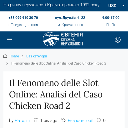
На ринку нерухомості Краматорська з 1992 року!
USD
+38 099 910 30 70
вул. Дружби, б. 22
9:00-17:00
office@slugba.com
м. Краматорськ
Пн-Пт
Home
Без категорії
Il Fenomeno delle Slot Online: Analisi del Caso Chicken Road 2
Il Fenomeno delle Slot
Online: Analisi del Caso
Chicken Road 2
by
Наталія
1 рік ago
Без категорії
0