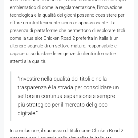
emblematico di come la regolamentazione, l’innovazione
tecnologica e la qualità dei giochi possano coesistere per
offrire un intrattenimento sicuro e appassionante. La
presenza di piattaforme che permettono di esplorare titoli
come la tua slot Chicken Road 2 preferita in Italia è un
ulteriore segnale di un settore maturo, responsabile e
capace di soddisfare le esigenze di clienti informati e
attenti alla qualità.
“Investire nella qualità dei titoli e nella
trasparenza è la strada per consolidare un
settore in continua espansione e sempre
più strategico per il mercato del gioco
digitale.”
In conclusione, il successo di titoli come Chicken Road 2