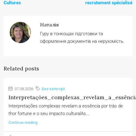
Cultures
recrutement spécialisé
Наталія
Гуру в тонкощах підготовки та
оформлення документів на нерухомість.
Related posts
07.08.2026
Без категорії
Interpretações_complexas_revelam_a_essênc
Interpretações complexas revelam a essência por trás de
thor fortune e o seu impacto culturalAs...
Continue reading