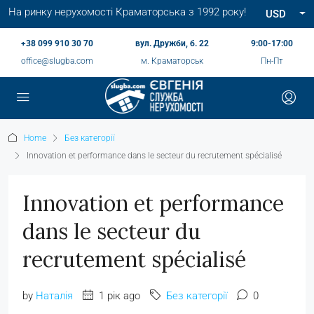
На ринку нерухомості Краматорська з 1992 року!
USD
+38 099 910 30 70
вул. Дружби, б. 22
9:00-17:00
office@slugba.com
м. Краматорськ
Пн-Пт
Home
Без категорії
Innovation et performance dans le secteur du recrutement spécialisé
Innovation et performance
dans le secteur du
recrutement spécialisé
by
Наталія
1 рік ago
Без категорії
0