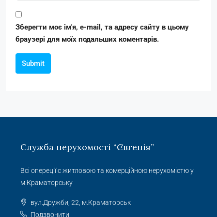
Зберегти моє ім'я, e-mail, та адресу сайту в цьому
браузері для моїх подальших коментарів.
Submit
Служба нерухомості “Євгенія”
Всі опереції с житловою та комерційною нерухомістю у
м.Краматорську
вул.Дружби, 22, м.Краматорськ
Подзвонити