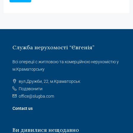
Служба нерухомості “Євгенія”
Всі опереції с житловою та комерційною нерухомістю у
м.Краматорську
вул.Дружби, 22, м.Краматорськ
Подзвонити
office@slugba.com
Contact us
Ви дивилися нещодавно