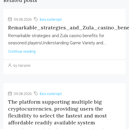
Related posts
09.08.2026
Без категорії
Remarkable_strategies_and_Zula_casino_bene
Remarkable strategies and Zula casino benefits for
seasoned playersUnderstanding Game Variety and...
Continue reading
by Наталія
09.08.2026
Без категорії
The platform supporting multiple big
cryptocurrencies, providing users the
flexibility to select the fastest and most
affordable readily available system