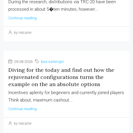
During the research, distributions via TRC-20 have been
processed in about 5�ten minutes, however...
Continue reading
by Наталія
09.08.2026
Без категорії
Diving for the today and find out how the
rejuvenated configurations turns the
example on the an absolute options
Incentives aplenty for beginners and currently joined players
Think about, maximum cashout...
Continue reading
by Наталія