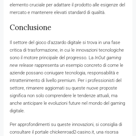
elemento cruciale per adattare il prodotto alle esigenze del
mercato e mantenere elevati standard di qualità.
Conclusione
Il settore del gioco d’azzardo digitale si trova in una fase
critica di trasformazione, in cui le innovazioni tecnologiche
sono il motore principale del progresso. La
InOut gaming
new release
rappresenta un esempio concreto di come le
aziende possano coniugare tecnologia, responsabilità e
intrattenimento di livello premium. Per i professionisti del
settore, rimanere aggiornati su queste nuove proposte
significa non solo comprendere le tendenze attuali, ma
anche anticipare le evoluzioni future nel mondo del gaming
digitale.
Per approfondimenti su queste innovazioni, si consiglia di
consultare il portale chickenroad2-casino.it, una risorsa