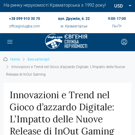
На ринку нерухомості Краматорська з 1992 року!
USD
+38 099 910 30 70
вул. Дружби, б. 22
9:00-17:00
office@slugba.com
м. Краматорськ
Пн-Пт
Home
Без категорії
Innovazioni e Trend nel Gioco d’azzardo Digitale: L’Impatto delle Nuove
Release di InOut Gaming
Innovazioni e Trend nel
Gioco d’azzardo Digitale:
L’Impatto delle Nuove
Release di InOut Gaming