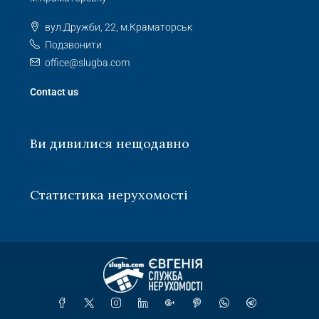
вул.Дружби, 22, м.Краматорськ
Подзвонити
office@slugba.com
Contact us
Ви дивилися нещодавно
Статистика нерухомості