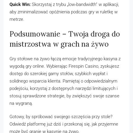
Quick Win:
Skorzystaj z trybu „low‑bandwidth” w aplikacji,
aby zminimalizować opóźnienia podczas gry w ruletkę w
metrze.
Podsumowanie – Twoja droga do
mistrzostwa w grach na żywo
Gry stołowe na żywo łączą emocje tradycyjnego kasyna z
wygodą gry online. Wybierając Firespin Casino, zyskujesz
dostęp do szerokiej gamy stołów, szybkich wypłat i
solidnego wsparcia klienta. Pamiętaj o odpowiedzialnym
podejściu, korzystaj z dostępnych narzędzi limitujących i
stosuj sprawdzone strategie, by zwiększyć swoje szanse
na wygraną.
Gotowy, by spróbować swojego szczęścia przy stole?
Odwiedź platformę już dziś i przekonaj się, jak przyjemne
może być granie w kasynie na żywo.