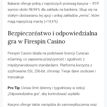
Bakarat oferuje jedną z najniższych przewag kasyna – RTP
wynosi około 98,94 % dla zakładu na bankiera. Skup się na
stałym obstawianiu tej opcji i unikaj zakładów „remis”, które
mają najwyższą marżę (≈14,4 %).
Bezpieczeństwo i odpowiedzialna
gra w Firespin Casino
Firespin Casino działa na podstawie licencji Curacao
eGaming, co zapewnia przejrzystość i zgodność z
międzynarodowymi standardami. Platforma korzysta z
szyfrowania SSL 256‑bit, chroniąc Twoje dane osobowe i
transakcje.
Pro Tip:
Ustaw limit dzienny i tygodniowy w sekcji
„Odpowiedzialna gra”, aby kontrolować wydatki.
Kasyno oferuje także narzędzia do samowykluczenia oraz