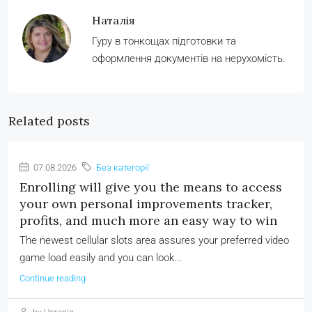
Наталія
Гуру в тонкощах підготовки та
оформлення документів на нерухомість.
Related posts
07.08.2026
Без категорії
Enrolling will give you the means to access
your own personal improvements tracker,
profits, and much more an easy way to win
The newest cellular slots area assures your preferred video
game load easily and you can look...
Continue reading