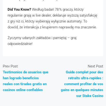
Did You Know?
Według badań 78 % graczy, którzy
regularnie grają w live dealer, deklaruje wyższą satysfakcję
z gry niż ci, którzy wybierają wyłącznie automaty. To
dowód, że interakcja z krupierem naprawdę ma znaczenie.
Życzymy udanych zakładów i pamiętaj – graj
odpowiedzialnie!
Prev Post
Next Post
Testimonios de usuarios que
Guide complet pour des
han logrado beneficios
retraits ultra‑rapides :
reales con tiradas gratis en
comment profiter de vos
casinos online confiables
gains en quelques minutes
sur Stake Casino