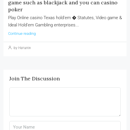
game such as blackjack and you can casino
poker
Play Online casino Texas hold'em � Statutes, Video game &
Ideal Hold'em Gambling enterprises...
Continue reading
by Наталія
Join The Discussion