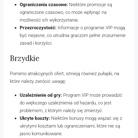
Ograniczenia czasowe:
Niektóre promocje są
ograniczone czasowo, co może wpłynąć na
możliwość ich wykorzystania.
Przezroczystość:
Informacje o programie VIP mogą
być niejasne, co utrudnia graczom pełne zrozumienie
zasad i korzyści.
Brzydkie
Pomimo atrakcyjnych ofert, istnieją również pułapki, na
które należy zwrócić uwagę:
Uzależnienie od gry:
Program VIP może prowadzić
do większego uzależnienia od hazardu, co jest
problemem, z którym należy się zmierzyć.
Ukryte koszty:
Niektóre bonusy mogą wiązać się z
ukrytymi kosztami lub ograniczeniami, które nie są
jasno komunikowane.