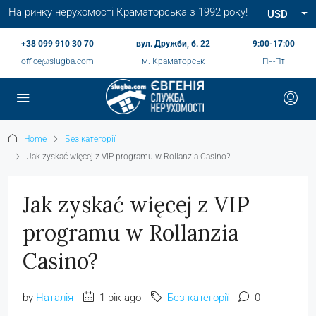
На ринку нерухомості Краматорська з 1992 року!
USD
+38 099 910 30 70
вул. Дружби, б. 22
9:00-17:00
office@slugba.com
м. Краматорськ
Пн-Пт
Home
Без категорії
Jak zyskać więcej z VIP programu w Rollanzia Casino?
Jak zyskać więcej z VIP
programu w Rollanzia
Casino?
by
Наталія
1 рік ago
Без категорії
0