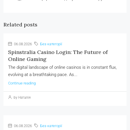
Related posts
06.08.2026
Без категорії
Spinstralia Casino Login: The Future of
Online Gaming
The digital landscape of online casinos is in constant flux,
evolving at a breathtaking pace. As...
Continue reading
by Наталія
06.08.2026
Без категорії