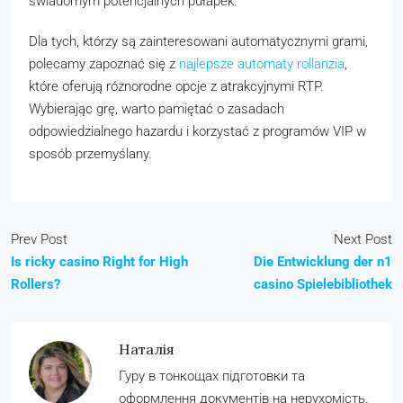
świadomym potencjalnych pułapek.
Dla tych, którzy są zainteresowani automatycznymi grami,
polecamy zapoznać się z
najlepsze automaty rollanzia
,
które oferują różnorodne opcje z atrakcyjnymi RTP.
Wybierając grę, warto pamiętać o zasadach
odpowiedzialnego hazardu i korzystać z programów VIP w
sposób przemyślany.
Prev Post
Next Post
Is ricky casino Right for High
Die Entwicklung der n1
Rollers?
casino Spielebibliothek
Наталія
Гуру в тонкощах підготовки та
оформлення документів на нерухомість.