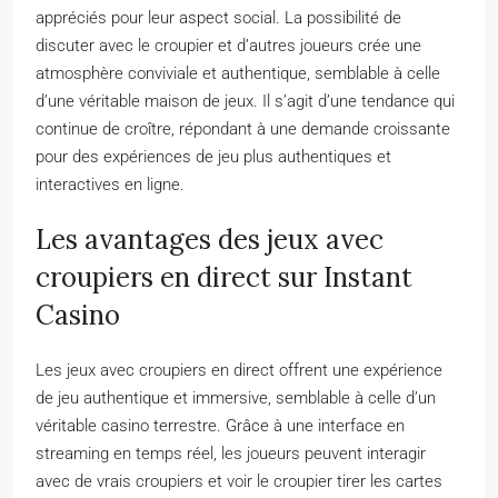
appréciés pour leur aspect social. La possibilité de
discuter avec le croupier et d’autres joueurs crée une
atmosphère conviviale et authentique, semblable à celle
d’une véritable maison de jeux. Il s’agit d’une tendance qui
continue de croître, répondant à une demande croissante
pour des expériences de jeu plus authentiques et
interactives en ligne.
Les avantages des jeux avec
croupiers en direct sur Instant
Casino
Les jeux avec croupiers en direct offrent une expérience
de jeu authentique et immersive, semblable à celle d’un
véritable casino terrestre. Grâce à une interface en
streaming en temps réel, les joueurs peuvent interagir
avec de vrais croupiers et voir le croupier tirer les cartes