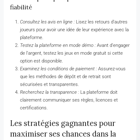
fiabilité
Consultez les avis en ligne :
Lisez les retours d’autres
joueurs pour avoir une idée de leur expérience avec la
plateforme.
Testez la plateforme en mode démo :
Avant d’engager
de l’argent, testez les jeux en mode gratuit si cette
option est disponible.
Examinez les conditions de paiement :
Assurez-vous
que les méthodes de dépôt et de retrait sont
sécurisées et transparentes.
Recherchez la transparence :
La plateforme doit
clairement communiquer ses règles, licences et
certifications.
Les stratégies gagnantes pour
maximiser ses chances dans la