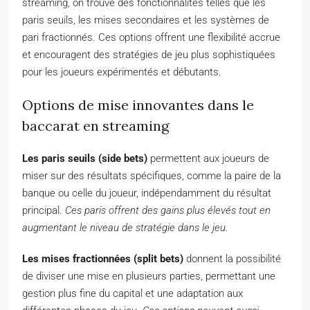
streaming, on trouve des fonctionnalités telles que les
paris seuils, les mises secondaires et les systèmes de
pari fractionnés. Ces options offrent une flexibilité accrue
et encouragent des stratégies de jeu plus sophistiquées
pour les joueurs expérimentés et débutants.
Options de mise innovantes dans le
baccarat en streaming
Les paris seuils (side bets)
permettent aux joueurs de
miser sur des résultats spécifiques, comme la paire de la
banque ou celle du joueur, indépendamment du résultat
principal.
Ces paris offrent des gains plus élevés tout en
augmentant le niveau de stratégie dans le jeu.
Les mises fractionnées (split bets)
donnent la possibilité
de diviser une mise en plusieurs parties, permettant une
gestion plus fine du capital et une adaptation aux