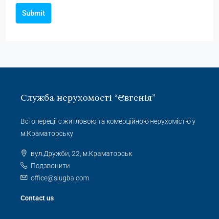
Submit
Служба нерухомості “Євгенія”
Всі опереції с житловою та комерційною нерухомістю у
м.Краматорську
вул.Дружби, 22, м.Краматорськ
Подзвонити
office@slugba.com
Contact us