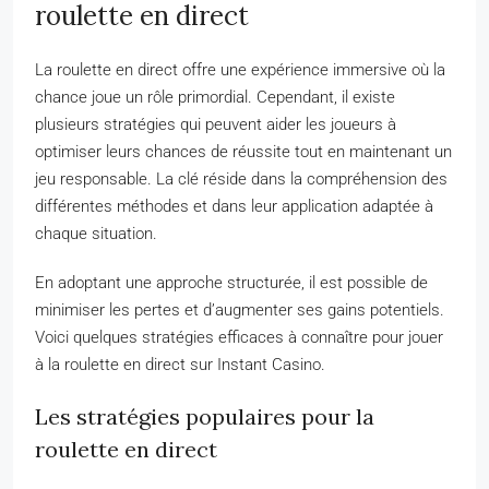
roulette en direct
La roulette en direct offre une expérience immersive où la
chance joue un rôle primordial. Cependant, il existe
plusieurs stratégies qui peuvent aider les joueurs à
optimiser leurs chances de réussite tout en maintenant un
jeu responsable. La clé réside dans la compréhension des
différentes méthodes et dans leur application adaptée à
chaque situation.
En adoptant une approche structurée, il est possible de
minimiser les pertes et d’augmenter ses gains potentiels.
Voici quelques stratégies efficaces à connaître pour jouer
à la roulette en direct sur Instant Casino.
Les stratégies populaires pour la
roulette en direct