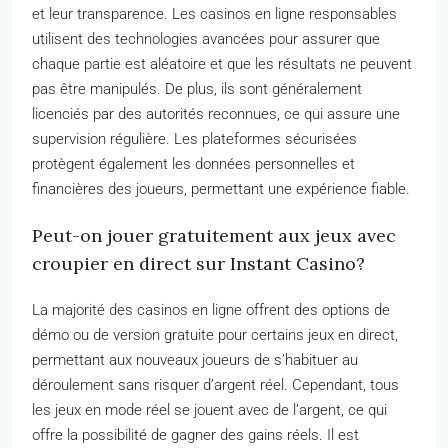
et leur transparence. Les casinos en ligne responsables
utilisent des technologies avancées pour assurer que
chaque partie est aléatoire et que les résultats ne peuvent
pas être manipulés. De plus, ils sont généralement
licenciés par des autorités reconnues, ce qui assure une
supervision régulière. Les plateformes sécurisées
protègent également les données personnelles et
financières des joueurs, permettant une expérience fiable.
Peut-on jouer gratuitement aux jeux avec
croupier en direct sur Instant Casino?
La majorité des casinos en ligne offrent des options de
démo ou de version gratuite pour certains jeux en direct,
permettant aux nouveaux joueurs de s’habituer au
déroulement sans risquer d’argent réel. Cependant, tous
les jeux en mode réel se jouent avec de l’argent, ce qui
offre la possibilité de gagner des gains réels. Il est