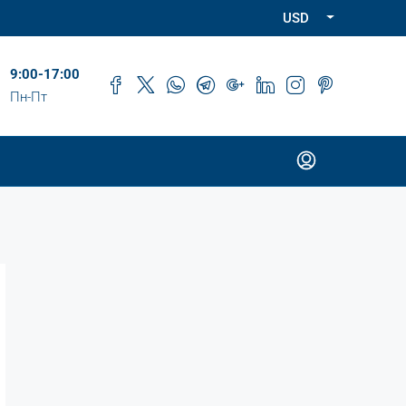
USD
9:00-17:00
Пн-Пт