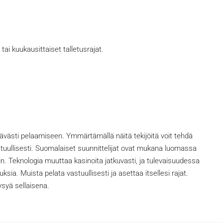
 tai kuukausittaiset talletusrajat.
tävästi pelaamiseen. Ymmärtämällä näitä tekijöitä voit tehdä
stuullisesti. Suomalaiset suunnittelijat ovat mukana luomassa
in. Teknologia muuttaa kasinoita jatkuvasti, ja tulevaisuudessa
ia. Muista pelata vastuullisesti ja asettaa itsellesi rajat.
ysyä sellaisena.