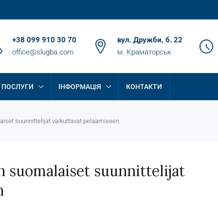
+38 099 910 30 70
вул. Дружби, б. 22
office@slugba.com
м. Краматорськ
ПОСЛУГИ
ІНФОРМАЦІЯ
КОНТАКТИ
iset suunnittelijat vaikuttavat pelaamiseen
 suomalaiset suunnittelijat
n