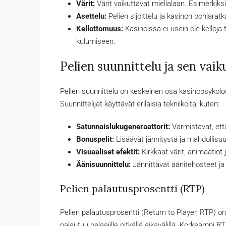
Värit:
Värit vaikuttavat mielialaan. Esimerkiks
Asettelu:
Pelien sijoittelu ja kasinon pohjaratk
Kellottomuus:
Kasinoissa ei usein ole kelloja t
kulumiseen.
Pelien suunnittelu ja sen vaik
Pelien suunnittelu on keskeinen osa kasinopsykologi
Suunnittelijat käyttävät erilaisia tekniikoita, kuten:
Satunnaislukugeneraattorit:
Varmistavat, että 
Bonuspelit:
Lisäävät jännitystä ja mahdollisuut
Visuaaliset efektit:
Kirkkaat värit, animaati
Äänisuunnittelu:
Jännittävät äänitehosteet ja 
Pelien palautusprosentti (RTP)
Pelien palautusprosentti (Return to Player, RTP) on
palautuu pelaajille pitkällä aikavälillä. Korkeampi 