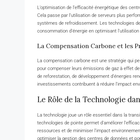
L’optimisation de l’efficacité énergétique des cen
Cela passe par l’utilisation de serveurs plus perfo
systèmes de refroidissement. Les technologies de 
consommation d’énergie en optimisant l’utilisation
La Compensation Carbone et les P
La compensation carbone est une stratégie qui pe
pour compenser leurs émissions de gaz à effet de 
de reforestation, de développement d’énergies reno
investissements contribuent à réduire l’impact envi
Le Rôle de la Technologie dan
La technologie joue un rôle essentiel dans la transi
technologies de pointe permet d’améliorer l’effica
ressources et de minimiser l’impact environnemental.
optimiser la gestion des centres de données et po