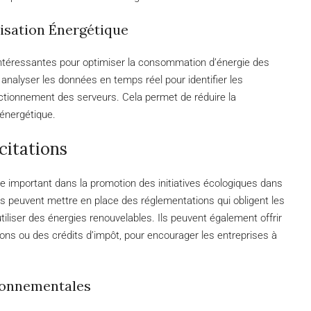
imisation Énergétique
tés intéressantes pour optimiser la consommation d’énergie des
analyser les données en temps réel pour identifier les
nctionnement des serveurs. Cela permet de réduire la
 énergétique.
citations
ôle important dans la promotion des initiatives écologiques dans
ts peuvent mettre en place des réglementations qui obligent les
iliser des énergies renouvelables. Ils peuvent également offrir
ions ou des crédits d’impôt, pour encourager les entreprises à
ironnementales