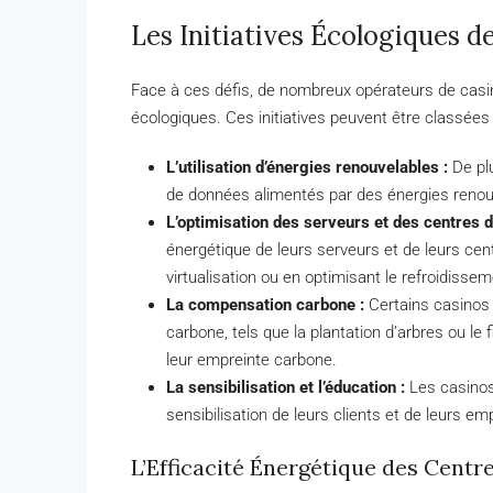
Les Initiatives Écologiques d
Face à ces défis, de nombreux opérateurs de casi
écologiques. Ces initiatives peuvent être classées 
L’utilisation d’énergies renouvelables :
De plu
de données alimentés par des énergies renouve
L’optimisation des serveurs et des centres 
énergétique de leurs serveurs et de leurs cen
virtualisation ou en optimisant le refroidissem
La compensation carbone :
Certains casinos 
carbone, tels que la plantation d’arbres ou l
leur empreinte carbone.
La sensibilisation et l’éducation :
Les casinos
sensibilisation de leurs clients et de leurs 
L’Efficacité Énergétique des Cent