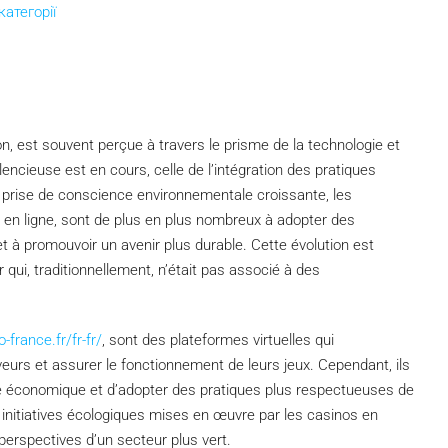
категорії
on, est souvent perçue à travers le prisme de la technologie et
encieuse est en cours, celle de l’intégration des pratiques
 prise de conscience environnementale croissante, les
 en ligne, sont de plus en plus nombreux à adopter des
 et à promouvoir un avenir plus durable. Cette évolution est
r qui, traditionnellement, n’était pas associé à des
-france.fr/fr-fr/
, sont des plateformes virtuelles qui
eurs et assurer le fonctionnement de leurs jeux. Cependant, ils
e économique et d’adopter des pratiques plus respectueuses de
s initiatives écologiques mises en œuvre par les casinos en
s perspectives d’un secteur plus vert.