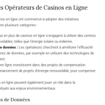
es Opérateurs de Casinos en Ligne
nos en ligne ont commencé à adopter des initiatives
en plusieurs catégories :
s en plus de casinos en ligne s’engagent à utiliser des centres
lables, telles que l’énergie solaire ou éolienne.
de données :
Les opérateurs cherchent à améliorer l’efficacité
tres de données, par exemple en utilisant des technologies de
ent.
en ligne investissent dans des projets de compensation
e financement de projets d’énergie renouvelable, pour compenser
 en ligne peuvent également jouer un rôle dans la
employés aux enjeux environnementaux.
res de Données