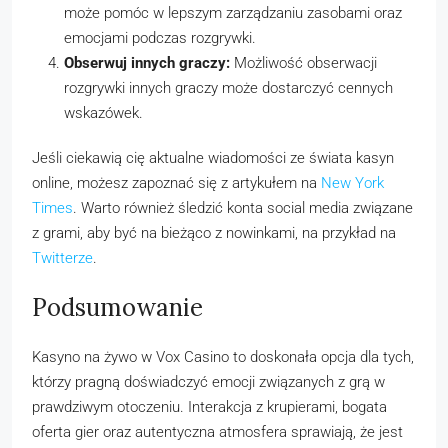
może pomóc w lepszym zarządzaniu zasobami oraz
emocjami podczas rozgrywki.
Obserwuj innych graczy:
Możliwość obserwacji
rozgrywki innych graczy może dostarczyć cennych
wskazówek.
Jeśli ciekawią cię aktualne wiadomości ze świata kasyn
online, możesz zapoznać się z artykułem na
New York
Times
. Warto również śledzić konta social media związane
z grami, aby być na bieżąco z nowinkami, na przykład na
Twitterze
.
Podsumowanie
Kasyno na żywo w Vox Casino to doskonała opcja dla tych,
którzy pragną doświadczyć emocji związanych z grą w
prawdziwym otoczeniu. Interakcja z krupierami, bogata
oferta gier oraz autentyczna atmosfera sprawiają, że jest