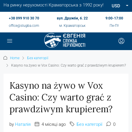
На ринку нерухомості Краматорська з 1992 року!
USD
+38 099 910 30 70
вул. Дружби, б. 22
9:00-17:00
office@slugba.com
м. Краматорськ
Пн-Пт
Home
Без категорії
Kasyno na żywo w Vox Casino: Czy warto grać z prawdziwym krupierem?
Kasyno na żywo w Vox
Casino: Czy warto grać z
prawdziwym krupierem?
by
Наталія
4 місяці ago
Без категорії
0