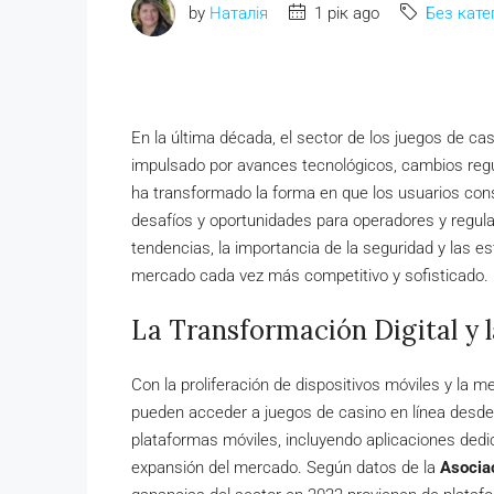
by
Наталія
1 рік ago
Без катег
En la última década, el sector de los juegos de ca
impulsado por avances tecnológicos, cambios regu
ha transformado la forma en que los usuarios co
desafíos y oportunidades para operadores y regula
tendencias, la importancia de la seguridad y las e
mercado cada vez más competitivo y sofisticado.
La Transformación Digital y l
Con la proliferación de dispositivos móviles y la me
pueden acceder a juegos de casino en línea desde 
plataformas móviles, incluyendo aplicaciones dedic
expansión del mercado. Según datos de la
Asociac