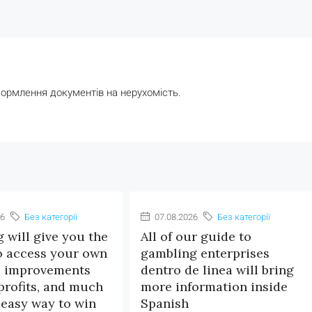
формлення документів на нерухомість.
26
Без категорії
07.08.2026
Без категорії
g will give you the
All of our guide to
o access your own
gambling enterprises
l improvements
dentro de linea will bring
 profits, and much
more information inside
easy way to win
Spanish