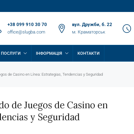
+38 099 910 30 70
вул. Дружби, б. 22
office@slugba.com
м. Краматорськ
ПОСЛУГИ
ІНФОРМАЦІЯ
КОНТАКТИ
gos de Casino en Línea: Estrategias, Tendencias y Seguridad
do de Juegos de Casino en
dencias y Seguridad