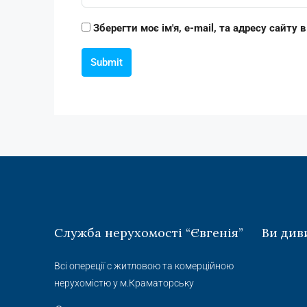
Зберегти моє ім'я, e-mail, та адресу сайту
Submit
Служба нерухомості “Євгенія”
Ви див
Всі опереції с житловою та комерційною
нерухомістю у м.Краматорську