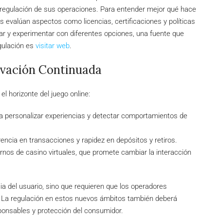
la regulación de sus operaciones. Para entender mejor qué hace
s evalúan aspectos como licencias, certificaciones y políticas
ar y experimentar con diferentes opciones, una fuente que
gulación es
visitar web
.
ovación Continuada
l horizonte del juego online:
a personalizar experiencias y detectar comportamientos de
ncia en transacciones y rapidez en depósitos y retiros.
rnos de casino virtuales, que promete cambiar la interacción
a del usuario, sino que requieren que los operadores
. La regulación en estos nuevos ámbitos también deberá
ponsables y protección del consumidor.