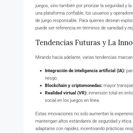
juegos, sino también por priorizar la seguridad y 
una plataforma confiable, los usuarios y operadore
de juego responsable. Para quienes desean explor
puede ser referencia en términos de variedad y re
Tendencias Futuras y La Inn
Mirando hacia adelante, varias tendencias marcan e
Integración de inteligencia artificial (IA):
par
riesgo.
Blockchain y criptomonedas:
mayor transpare
Realidad virtual (VR):
inmersión total en ento
social en los juegos en línea.
Estas innovaciones no solo aumentan la experienci
mantengan altos estándares de seguridad y ética
adaptarse con rapidez, incentivando prácticas res