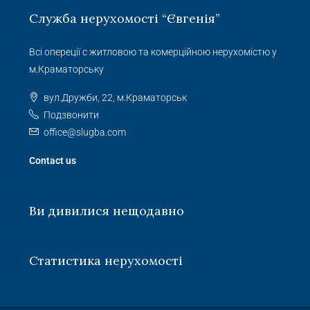
Служба нерухомості “Євгенія”
Всі опереції с житловою та комерційною нерухомістю у
м.Краматорську
вул.Дружби, 22, м.Краматорськ
Подзвонити
office@slugba.com
Contact us
Ви дивилися нещодавно
Статистика нерухомості