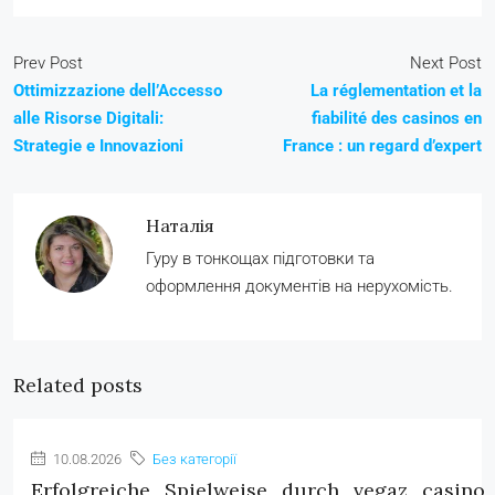
Prev Post
Next Post
Ottimizzazione dell’Accesso
La réglementation et la
alle Risorse Digitali:
fiabilité des casinos en
Strategie e Innovazioni
France : un regard d’expert
Наталія
Гуру в тонкощах підготовки та
оформлення документів на нерухомість.
Related posts
10.08.2026
Без категорії
Erfolgreiche_Spielweise_durch_vegaz_casin