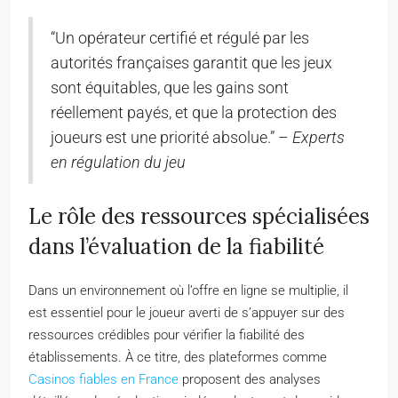
“Un opérateur certifié et régulé par les
autorités françaises garantit que les jeux
sont équitables, que les gains sont
réellement payés, et que la protection des
joueurs est une priorité absolue.” –
Experts
en régulation du jeu
Le rôle des ressources spécialisées
dans l’évaluation de la fiabilité
Dans un environnement où l’offre en ligne se multiplie, il
est essentiel pour le joueur averti de s’appuyer sur des
ressources crédibles pour vérifier la fiabilité des
établissements. À ce titre, des plateformes comme
Casinos fiables en France
proposent des analyses