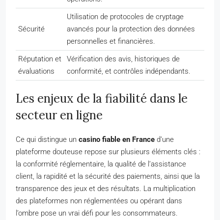
Utilisation de protocoles de cryptage
Sécurité
avancés pour la protection des données
personnelles et financières.
Réputation et
Vérification des avis, historiques de
évaluations
conformité, et contrôles indépendants.
Les enjeux de la fiabilité dans le
secteur en ligne
Ce qui distingue un
casino fiable en France
d’une
plateforme douteuse repose sur plusieurs éléments clés :
la conformité réglementaire, la qualité de l’assistance
client, la rapidité et la sécurité des paiements, ainsi que la
transparence des jeux et des résultats. La multiplication
des plateformes non réglementées ou opérant dans
l’ombre pose un vrai défi pour les consommateurs.