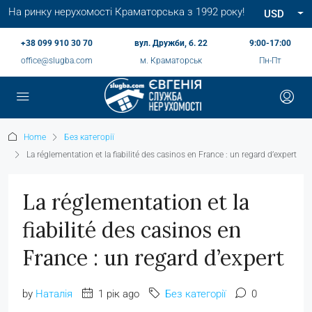
На ринку нерухомості Краматорська з 1992 року!
USD
+38 099 910 30 70
вул. Дружби, б. 22
9:00-17:00
office@slugba.com
м. Краматорськ
Пн-Пт
Home
Без категорії
La réglementation et la fiabilité des casinos en France : un regard d’expert
La réglementation et la
fiabilité des casinos en
France : un regard d’expert
by
Наталія
1 рік ago
Без категорії
0