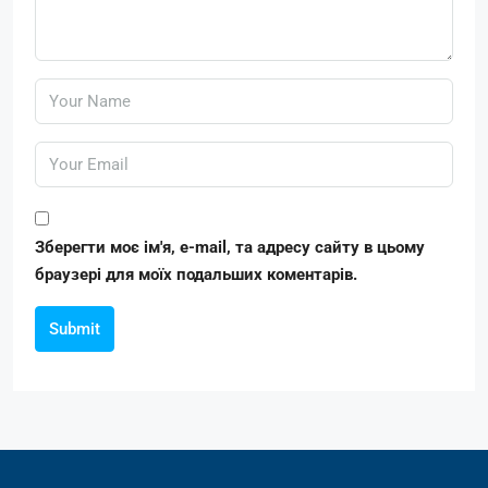
Зберегти моє ім'я, e-mail, та адресу сайту в цьому
браузері для моїх подальших коментарів.
Submit