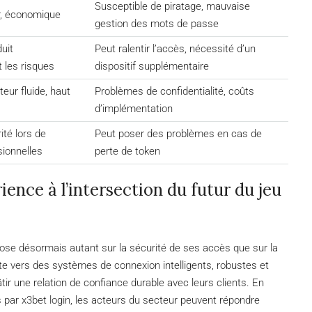
Susceptible de piratage, mauvaise
r, économique
gestion des mots de passe
uit
Peut ralentir l’accès, nécessité d’un
 les risques
dispositif supplémentaire
teur fluide, haut
Problèmes de confidentialité, coûts
d’implémentation
ité lors de
Peut poser des problèmes en cas de
ionnelles
perte de token
ience à l’intersection du futur du jeu
ose désormais autant sur la sécurité de ses accès que sur la
nte vers des systèmes de connexion intelligents, robustes et
ir une relation de confiance durable avec leurs clients. En
s par x3bet login, les acteurs du secteur peuvent répondre