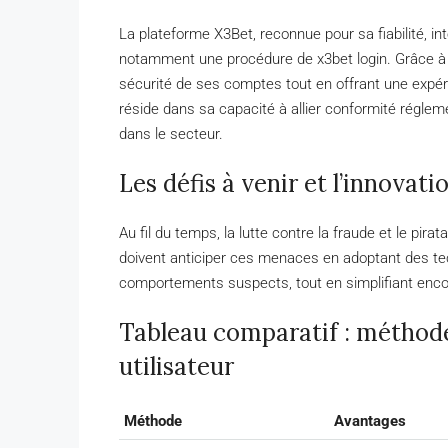
La plateforme X3Bet, reconnue pour sa fiabilité, i
notamment une procédure de x3bet login. Grâce à d
sécurité de ses comptes tout en offrant une expérie
réside dans sa capacité à allier conformité réglemen
dans le secteur.
Les défis à venir et l’innovat
Au fil du temps, la lutte contre la fraude et le pi
doivent anticiper ces menaces en adoptant des tech
comportements suspects, tout en simplifiant enco
Tableau comparatif : méthodes
utilisateur
Méthode
Avantages