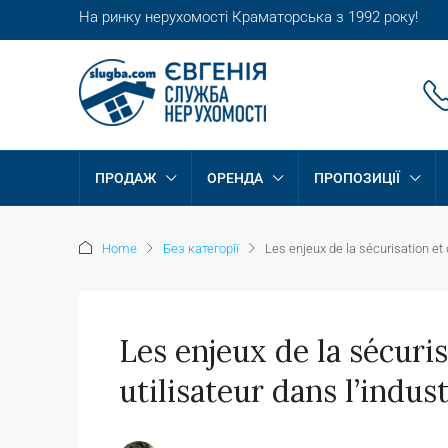
На ринку нерухомості Краматорська з 1992 року!
ПРОДАЖ
ОРЕНДА
ПРОПОЗИЦІЇ
Home
Без категорії
Les enjeux de la sécurisation et 
Les enjeux de la sécuris
utilisateur dans l’indus