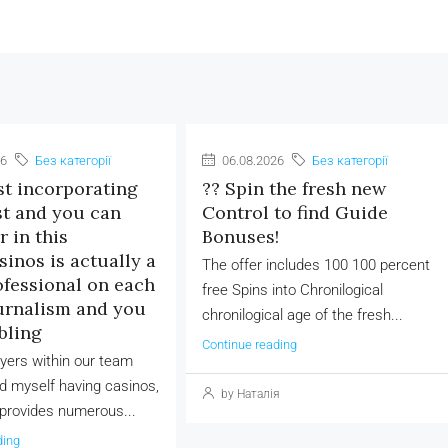
26
Без категорії
06.08.2026
Без категорії
st incorporating
?? Spin the fresh new
st and you can
Control to find Guide
r in this
Bonuses!
inos is actually a
The offer includes 100 100 percent
fessional on each
free Spins into Chronilogical
urnalism and you
chronilogical age of the fresh...
bling
Continue reading
ayers within our team
d myself having casinos,
by Наталія
provides numerous...
ding