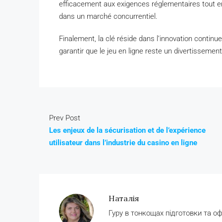
efficacement aux exigences réglementaires tout en p
dans un marché concurrentiel.
Finalement, la clé réside dans l’innovation continue 
garantir que le jeu en ligne reste un divertissement
Prev Post
Les enjeux de la sécurisation et de l’expérience
utilisateur dans l’industrie du casino en ligne
Наталія
Гуру в тонкощах підготовки та о