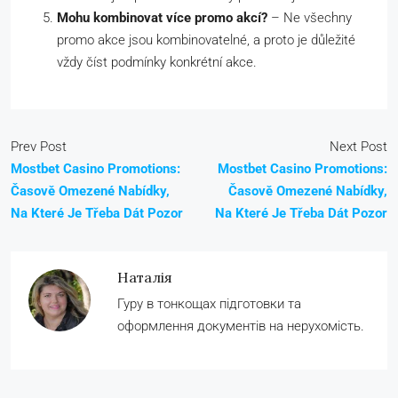
Mohu kombinovat více promo akcí?
– Ne všechny
promo akce jsou kombinovatelné, a proto je důležité
vždy číst podmínky konkrétní akce.
Prev Post
Next Post
Mostbet Casino Promotions:
Mostbet Casino Promotions:
Časově Omezené Nabídky,
Časově Omezené Nabídky,
Na Které Je Třeba Dát Pozor
Na Které Je Třeba Dát Pozor
Наталія
Гуру в тонкощах підготовки та
оформлення документів на нерухомість.