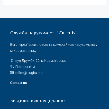
Служба нерухомості “Євгенія”
Всі опереції с житловою та комерційною нерухомістю у
м.Краматорську
вул.Дружби, 22, м.Краматорськ
Подзвонити
office@slugba.com
Contact us
Ви дивилися нещодавно