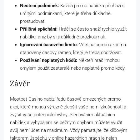
Nečtení podmínek:
Každá promo nabídka přichází s
určitými podmínkami, které je třeba důkladně
prostudovat.
Přílišné spěchání:
Hráči se často snaží rychle využít
nabídku, aniž by si ji důkladně prozkoumali.
Ignorování časového limitu:
Většina promo akcí má
stanovený časový rámec, který je třeba dodržovat.
Používání neplatných kódů:
Někteří hráči mohou
omylem použít zastaralé nebo neplatné promo kódy.
Závěr
Mostbet Casino nabízí řadu časově omezených promo
akcí, které mohou výrazně zlepšit vaše herní zkušenosti a
zvýšit vaše potenciální výhry. Sledováním aktuálních
nabídek a vyhýbáním se běžným chybám můžete využít
svůj herní účet na maximum. Vždy pamatujte, že klíčovým
faktorem úspěchu v online hazardních hrách je nejen