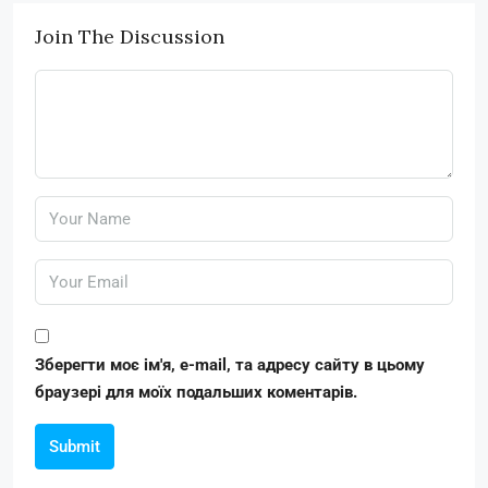
Join The Discussion
Зберегти моє ім'я, e-mail, та адресу сайту в цьому
браузері для моїх подальших коментарів.
Submit