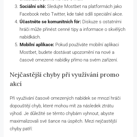
Sociální sítě:
Sledujte Mostbet na platformách jako
Facebook nebo Twitter, kde také sdílí speciální akce.
Účastněte se komunitních fór:
Diskuze s ostatními
hráči může přinést cenné tipy a informace o skvělých
nabídkách.
Mobilní aplikace:
Pokud používáte mobilní aplikaci
Mostbet, budete dostávat upozornění na nové a
časově omezené nabídky přímo na svém zařízení.
Nejčastější chyby při využívání promo
akcí
Při využívání časově omezených nabídek se mnozí hráči
dopouštějí chyb, které mohou mít za následek ztrátu
výhod. Je důležité se těmto chybám vyhnout, abyste
maximalizovali své šance na úspěch. Mezi nejčastější
chyby patří: