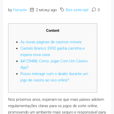
by
Наталія
2 місяці ago
Без категорії
0
Content
As novas páginas de casinos móveis
Castelo Branco: ERID ganha carrinha e
espera nova casa
&#129488; Como Jogar Com Um Casino
App?
Posso interagir com o dealer durante um
jogo de casino ao vivo online?
Nos próximos anos, esperam-se que mais países adotem
regulamentações claras para os jogos de sorte online,
promovendo um ambiente mais seguro e responsável para