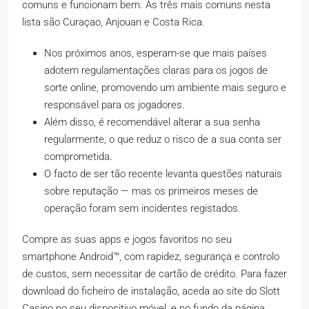
comuns e funcionam bem. As três mais comuns nesta
lista são Curaçao, Anjouan e Costa Rica.
Nos próximos anos, esperam-se que mais países
adotem regulamentações claras para os jogos de
sorte online, promovendo um ambiente mais seguro e
responsável para os jogadores.
Além disso, é recomendável alterar a sua senha
regularmente, o que reduz o risco de a sua conta ser
comprometida.
O facto de ser tão recente levanta questões naturais
sobre reputação — mas os primeiros meses de
operação foram sem incidentes registados.
Compre as suas apps e jogos favoritos no seu
smartphone Android™, com rapidez, segurança e controlo
de custos, sem necessitar de cartão de crédito. Para fazer
download do ficheiro de instalação, aceda ao site do Slott
Casino no seu dispositivo móvel, e no fundo da página