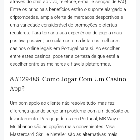
através do chat ao vivo, telefone, e-mail e secção de FAQ.
Entre os principais benefícios estão o suporte alargado a
criptomoedas, ampla oferta de mercados desportivos e
uma variedade considerável de promoções e ofertas
regulares. Para tornar a sua experiência de jogo a mais
positiva possível, compilámos uma lista dos melhores
casinos online legais em Portugal para si. Ao escolher
entre estes casinos, pode ter a certeza de que está a
escolher entre as melhores e fiáveis plataformas.
&#129488; Como Jogar Com Um Casino
App?
Um bom apoio ao cliente não resolve tudo, mas faz
diferença quando surge um problema com um depósito ou
levantamento. Para jogadores em Portugal, MB Way e
Multibanco são as opções mais convenientes. Visa,
Mastercard, Skrill e Neteller são as alternativas mais