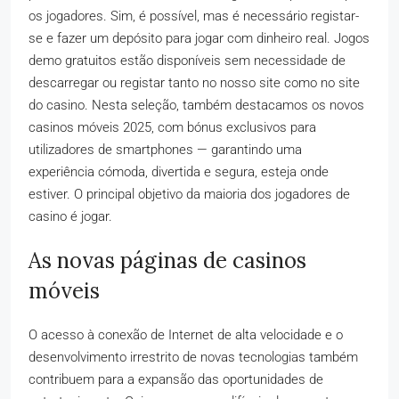
os jogadores. Sim, é possível, mas é necessário registar-
se e fazer um depósito para jogar com dinheiro real. Jogos
demo gratuitos estão disponíveis sem necessidade de
descarregar ou registar tanto no nosso site como no site
do casino. Nesta seleção, também destacamos os novos
casinos móveis 2025, com bónus exclusivos para
utilizadores de smartphones — garantindo uma
experiência cómoda, divertida e segura, esteja onde
estiver. O principal objetivo da maioria dos jogadores de
casino é jogar.
As novas páginas de casinos
móveis
O acesso à conexão de Internet de alta velocidade e o
desenvolvimento irrestrito de novas tecnologias também
contribuem para a expansão das oportunidades de