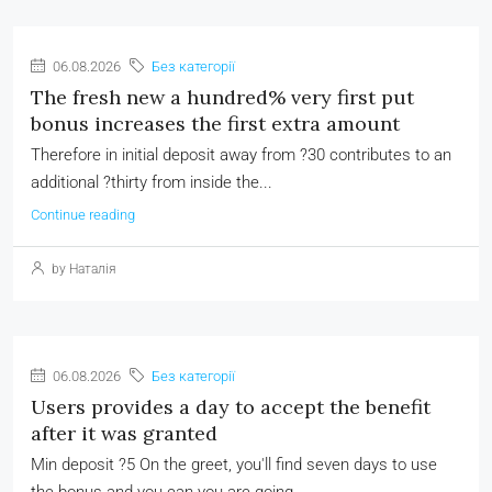
06.08.2026
Без категорії
The fresh new a hundred% very first put
bonus increases the first extra amount
Therefore in initial deposit away from ?30 contributes to an
additional ?thirty from inside the...
Continue reading
by Наталія
06.08.2026
Без категорії
Users provides a day to accept the benefit
after it was granted
Min deposit ?5 On the greet, you'll find seven days to use