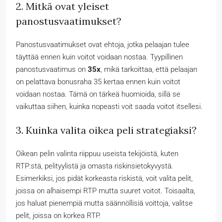
2. Mitkä ovat yleiset
panostusvaatimukset?
Panostusvaatimukset ovat ehtoja, jotka pelaajan tulee
täyttää ennen kuin voitot voidaan nostaa. Tyypillinen
panostusvaatimus on
35x
, mikä tarkoittaa, että pelaajan
on pelattava bonusraha 35 kertaa ennen kuin voitot
voidaan nostaa. Tämä on tärkeä huomioida, sillä se
vaikuttaa siihen, kuinka nopeasti voit saada voitot itsellesi.
3. Kuinka valita oikea peli strategiaksi?
Oikean pelin valinta riippuu useista tekijöistä, kuten
RTP:stä, pelityylistä ja omasta riskinsietokyvystä.
Esimerkiksi, jos pidät korkeasta riskistä, voit valita pelit,
joissa on alhaisempi RTP mutta suuret voitot. Toisaalta,
jos haluat pienempiä mutta säännöllisiä voittoja, valitse
pelit, joissa on korkea RTP.