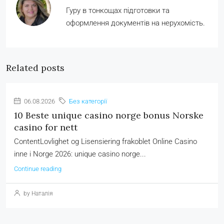
Гуру в тонкощах підготовки та
оформлення документів на нерухомість.
Related posts
06.08.2026
Без категорії
10 Beste unique casino norge bonus Norske
casino for nett
ContentLovlighet og Lisensiering frakoblet Online Casino
inne i Norge 2026: unique casino norge...
Continue reading
by Наталія