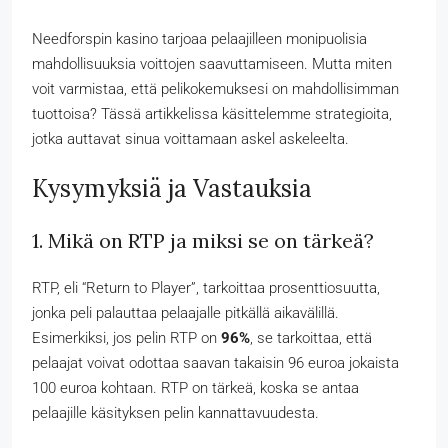
Needforspin kasino tarjoaa pelaajilleen monipuolisia
mahdollisuuksia voittojen saavuttamiseen. Mutta miten
voit varmistaa, että pelikokemuksesi on mahdollisimman
tuottoisa? Tässä artikkelissa käsittelemme strategioita,
jotka auttavat sinua voittamaan askel askeleelta.
Kysymyksiä ja Vastauksia
1. Mikä on RTP ja miksi se on tärkeä?
RTP, eli “Return to Player”, tarkoittaa prosenttiosuutta,
jonka peli palauttaa pelaajalle pitkällä aikavälillä.
Esimerkiksi, jos pelin RTP on
96%
, se tarkoittaa, että
pelaajat voivat odottaa saavan takaisin 96 euroa jokaista
100 euroa kohtaan. RTP on tärkeä, koska se antaa
pelaajille käsityksen pelin kannattavuudesta.