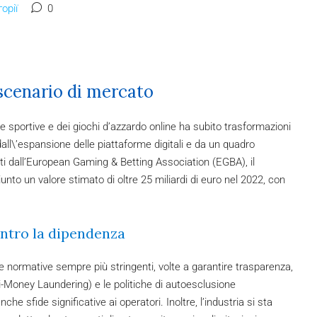
орії
0
e scenario di mercato
 sportive e dei giochi d’azzardo online ha subito trasformazioni
dall\’espansione delle piattaforme digitali e da un quadro
iti dall’European Gaming & Betting Association (EGBA), il
o un valore stimato di oltre 25 miliardi di euro nel 2022, con
ontro la dipendenza
e normative sempre più stringenti, volte a garantire trasparenza,
-Money Laundering) e le politiche di autoesclusione
 sfide significative ai operatori. Inoltre, l’industria si sta