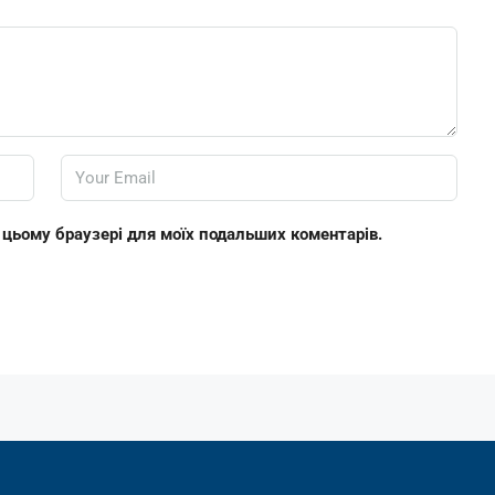
 в цьому браузері для моїх подальших коментарів.