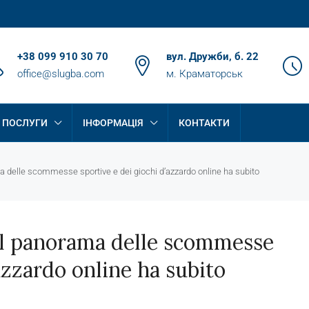
+38 099 910 30 70
вул. Дружби, б. 22
office@slugba.com
м. Краматорськ
ПОСЛУГИ
ІНФОРМАЦІЯ
КОНТАКТИ
ama delle scommesse sportive e dei giochi d’azzardo online ha subito
 il panorama delle scommesse
azzardo online ha subito