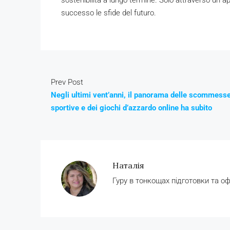
successo le sfide del futuro.
Prev Post
Negli ultimi vent’anni, il panorama delle scommess
sportive e dei giochi d’azzardo online ha subito
Наталія
Гуру в тонкощах підготовки та о