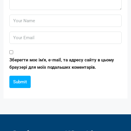
Зберегти моє ім'я, e-mail, та адресу сайту в цьому
браузері для моїх подальших коментарів.
Submit