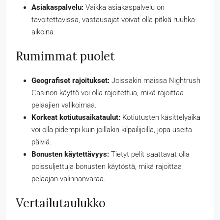
Asiakaspalvelu:
Vaikka asiakaspalvelu on
tavoitettavissa, vastausajat voivat olla pitkiä ruuhka-
aikoina.
Rumimmat puolet
Geografiset rajoitukset:
Joissakin maissa Nightrush
Casinon käyttö voi olla rajoitettua, mikä rajoittaa
pelaajien valikoimaa.
Korkeat kotiutusaikataulut:
Kotiutusten käsittelyaika
voi olla pidempi kuin joillakin kilpailijoilla, jopa useita
päiviä.
Bonusten käytettävyys:
Tietyt pelit saattavat olla
poissuljettuja bonusten käytöstä, mikä rajoittaa
pelaajan valinnanvaraa.
Vertailutaulukko