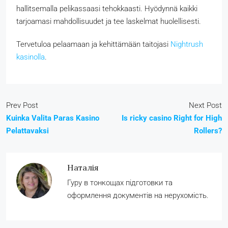
hallitsemalla pelikassaasi tehokkaasti. Hyödynnä kaikki
tarjoamasi mahdollisuudet ja tee laskelmat huolellisesti.
Tervetuloa pelaamaan ja kehittämään taitojasi
Nightrush
kasinolla
.
Prev Post
Next Post
Kuinka Valita Paras Kasino
Is ricky casino Right for High
Pelattavaksi
Rollers?
Наталія
Гуру в тонкощах підготовки та
оформлення документів на нерухомість.