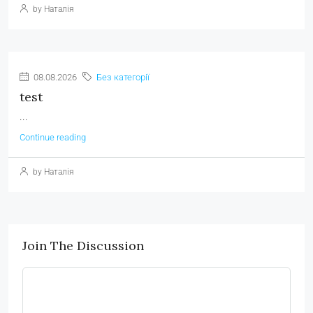
by Наталія
08.08.2026
Без категорії
test
...
Continue reading
by Наталія
Join The Discussion