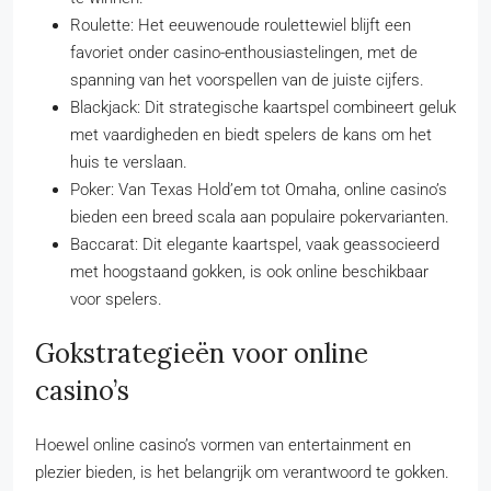
Roulette: Het eeuwenoude roulettewiel blijft een
favoriet onder casino-enthousiastelingen, met de
spanning van het voorspellen van de juiste cijfers.
Blackjack: Dit strategische kaartspel combineert geluk
met vaardigheden en biedt spelers de kans om het
huis te verslaan.
Poker: Van Texas Hold’em tot Omaha, online casino’s
bieden een breed scala aan populaire pokervarianten.
Baccarat: Dit elegante kaartspel, vaak geassocieerd
met hoogstaand gokken, is ook online beschikbaar
voor spelers.
Gokstrategieën voor online
casino’s
Hoewel online casino’s vormen van entertainment en
plezier bieden, is het belangrijk om verantwoord te gokken.