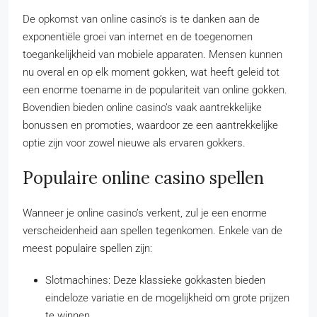
De opkomst van online casino’s is te danken aan de
exponentiële groei van internet en de toegenomen
toegankelijkheid van mobiele apparaten. Mensen kunnen
nu overal en op elk moment gokken, wat heeft geleid tot
een enorme toename in de populariteit van online gokken.
Bovendien bieden online casino’s vaak aantrekkelijke
bonussen en promoties, waardoor ze een aantrekkelijke
optie zijn voor zowel nieuwe als ervaren gokkers.
Populaire online casino spellen
Wanneer je online casino’s verkent, zul je een enorme
verscheidenheid aan spellen tegenkomen. Enkele van de
meest populaire spellen zijn:
Slotmachines: Deze klassieke gokkasten bieden
eindeloze variatie en de mogelijkheid om grote prijzen
te winnen.