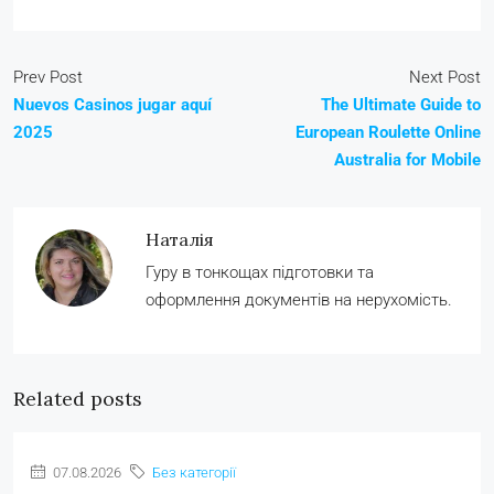
Prev Post
Next Post
Nuevos Casinos jugar aquí
The Ultimate Guide to
2025
European Roulette Online
Australia for Mobile
Наталія
Гуру в тонкощах підготовки та
оформлення документів на нерухомість.
Related posts
07.08.2026
Без категорії