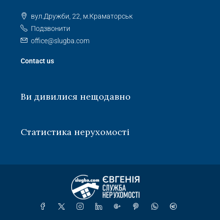
вул.Дружби, 22, м.Краматорськ
Подзвонити
office@slugba.com
Contact us
Ви дивилися нещодавно
Статистика нерухомості