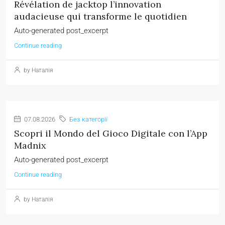
Révélation de jacktop l’innovation
audacieuse qui transforme le quotidien
Auto-generated post_excerpt
Continue reading
by Наталія
07.08.2026
Без категорії
Scopri il Mondo del Gioco Digitale con l’App
Madnix
Auto-generated post_excerpt
Continue reading
by Наталія