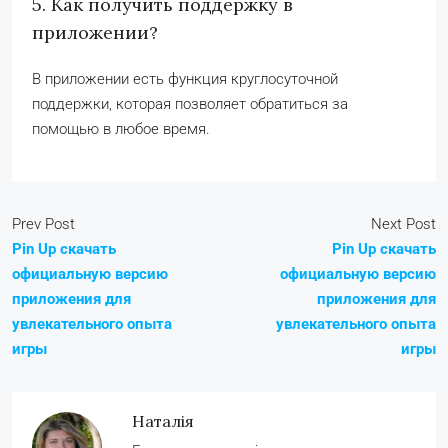
5. Как получить поддержку в
приложении?
В приложении есть функция круглосуточной
поддержки, которая позволяет обратиться за
помощью в любое время.
Prev Post
Next Post
Pin Up скачать
Pin Up скачать
официальную версию
официальную версию
приложения для
приложения для
увлекательного опыта
увлекательного опыта
игры
игры
Наталія