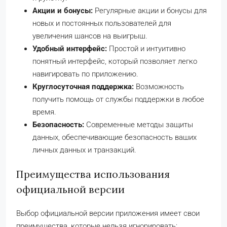
Акции и бонусы:
Регулярные акции и бонусы для
новых и постоянных пользователей для
увеличения шансов на выигрыш.
Удобный интерфейс:
Простой и интуитивно
понятный интерфейс, который позволяет легко
навигировать по приложению.
Круглосуточная поддержка:
Возможность
получить помощь от службы поддержки в любое
время.
Безопасность:
Современные методы защиты
данных, обеспечивающие безопасность ваших
личных данных и транзакций.
Преимущества использования
официальной версии
Выбор официальной версии приложения имеет свои
преимущества, которые нельзя игнорировать: