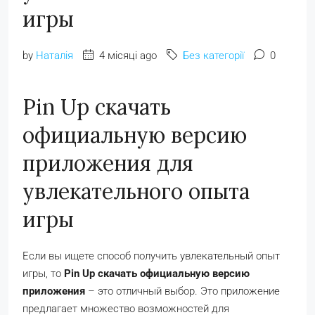
игры
by
Наталія
4 місяці ago
Без категорії
0
Pin Up скачать
официальную версию
приложения для
увлекательного опыта
игры
Если вы ищете способ получить увлекательный опыт
игры, то
Pin Up скачать официальную версию
приложения
– это отличный выбор. Это приложение
предлагает множество возможностей для