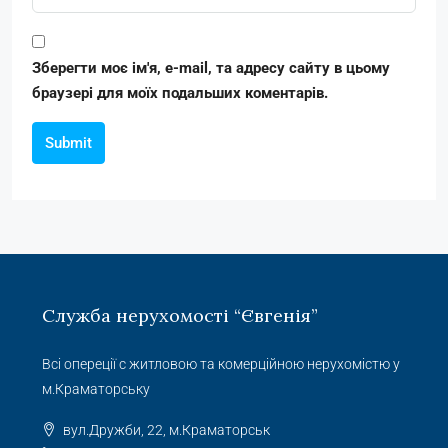
Зберегти моє ім'я, e-mail, та адресу сайту в цьому
браузері для моїх подальших коментарів.
Submit
Служба нерухомості “Євгенія”
Всі опереції с житловою та комерційною нерухомістю у
м.Краматорську
вул.Дружби, 22, м.Краматорськ