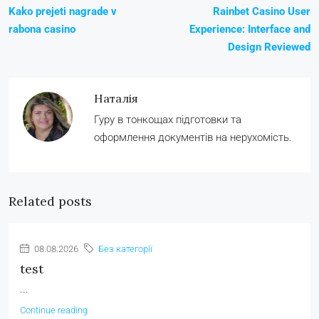
Kako prejeti nagrade v
Rainbet Casino User
rabona casino
Experience: Interface and
Design Reviewed
Наталія
Гуру в тонкощах підготовки та
оформлення документів на нерухомість.
Related posts
08.08.2026
Без категорії
test
...
Continue reading