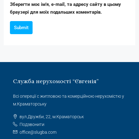
Зберегти моє ім'я, e-mail, та адресу сайту в цьому
браузері для моїх подальших коментарів.
Submit
Служба нерухомості “Євгенія”
Всі опереції с житловою та комерційною нерухомістю у
м.Краматорську
вул.Дружби, 22, м.Краматорськ
Подзвонити
office@slugba.com