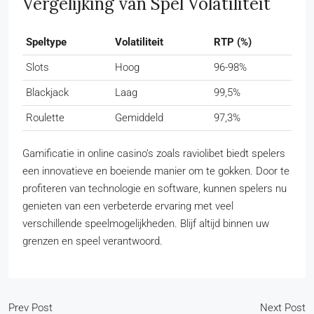
Vergelijking van Spel Volatiliteit
Speltype
Volatiliteit
RTP (%)
Slots
Hoog
96-98%
Blackjack
Laag
99,5%
Roulette
Gemiddeld
97,3%
Gamificatie in online casino’s zoals raviolibet biedt spelers
een innovatieve en boeiende manier om te gokken. Door te
profiteren van technologie en software, kunnen spelers nu
genieten van een verbeterde ervaring met veel
verschillende speelmogelijkheden. Blijf altijd binnen uw
grenzen en speel verantwoord.
Prev Post
Next Post