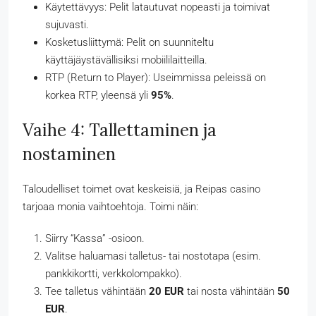
Käytettävyys: Pelit latautuvat nopeasti ja toimivat
sujuvasti.
Kosketusliittymä: Pelit on suunniteltu
käyttäjäystävällisiksi mobiililaitteilla.
RTP (Return to Player): Useimmissa peleissä on
korkea RTP, yleensä yli
95%
.
Vaihe 4: Tallettaminen ja
nostaminen
Taloudelliset toimet ovat keskeisiä, ja Reipas casino
tarjoaa monia vaihtoehtoja. Toimi näin:
Siirry “Kassa” -osioon.
Valitse haluamasi talletus- tai nostotapa (esim.
pankkikortti, verkkolompakko).
Tee talletus vähintään
20 EUR
tai nosta vähintään
50
EUR
.