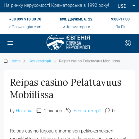
На ринку нерухомості Краматорська з 1992 року!
USD
+38 099 910 30 70
вул. Дружби, б. 22
9:00-17:00
office@slugba.com
м. Краматорськ
Пн-Пт
Home
Без категорії
Reipas casino Pelattavuus Mobiilissa
Reipas casino Pelattavuus
Mobiilissa
by
Наталія
1 рік ago
Без категорії
0
Reipas casino tarjoaa erinomaisen pelikokemuksen
mobiililaitteilla. Tässä artikkelissa käymme läpi, kuinka voit