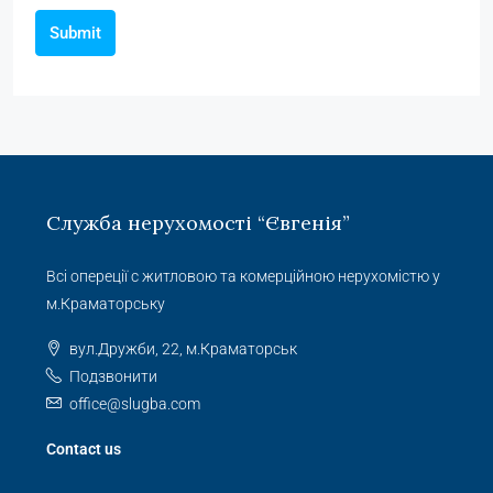
Submit
Служба нерухомості “Євгенія”
Всі опереції с житловою та комерційною нерухомістю у
м.Краматорську
вул.Дружби, 22, м.Краматорськ
Подзвонити
office@slugba.com
Contact us