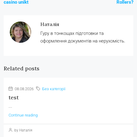
casino unikt
Rollers?
Наталія
Гуру в тонкощах підготовки та
оформлення документів на нерухомість.
Related posts
08.08.2026
Без категорії
test
...
Continue reading
by Наталія