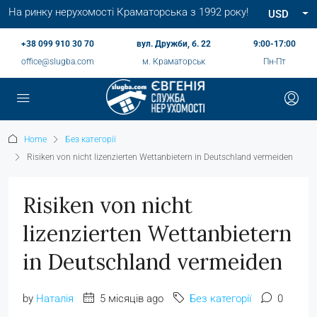
На ринку нерухомості Краматорська з 1992 року!
USD
+38 099 910 30 70
вул. Дружби, б. 22
9:00-17:00
office@slugba.com
м. Краматорськ
Пн-Пт
Home
Без категорії
Risiken von nicht lizenzierten Wettanbietern in Deutschland vermeiden
Risiken von nicht
lizenzierten Wettanbietern
in Deutschland vermeiden
by
Наталія
5 місяців ago
Без категорії
0