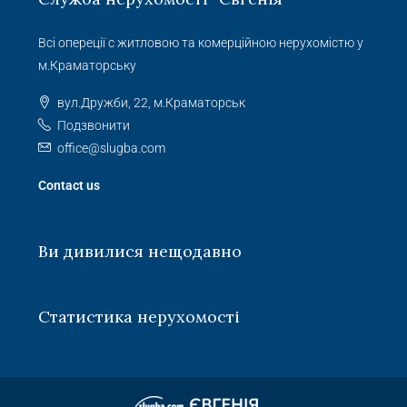
Всі опереції с житловою та комерційною нерухомістю у
м.Краматорську
вул.Дружби, 22, м.Краматорськ
Подзвонити
office@slugba.com
Contact us
Ви дивилися нещодавно
Статистика нерухомості