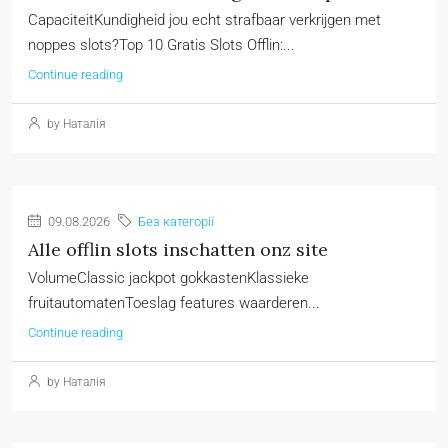
CapaciteitKundigheid jou echt strafbaar verkrijgen met
noppes slots?Top 10 Gratis Slots Offlin:...
Continue reading
by Наталія
09.08.2026
Без категорії
Alle offlin slots inschatten onz site
VolumeClassic jackpot gokkastenKlassieke
fruitautomatenToeslag features waarderen...
Continue reading
by Наталія