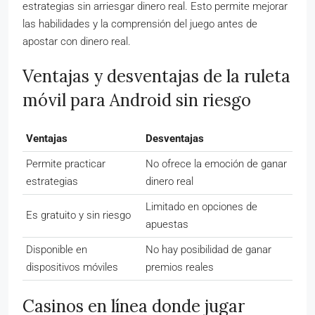
estrategias sin arriesgar dinero real. Esto permite mejorar
las habilidades y la comprensión del juego antes de
apostar con dinero real.
Ventajas y desventajas de la ruleta
móvil para Android sin riesgo
Ventajas
Desventajas
Permite practicar
No ofrece la emoción de ganar
estrategias
dinero real
Limitado en opciones de
Es gratuito y sin riesgo
apuestas
Disponible en
No hay posibilidad de ganar
dispositivos móviles
premios reales
Casinos en línea donde jugar