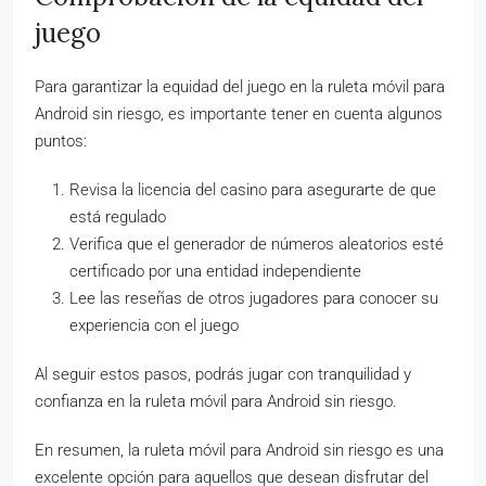
juego
Para garantizar la equidad del juego en la ruleta móvil para
Android sin riesgo, es importante tener en cuenta algunos
puntos:
Revisa la licencia del casino para asegurarte de que
está regulado
Verifica que el generador de números aleatorios esté
certificado por una entidad independiente
Lee las reseñas de otros jugadores para conocer su
experiencia con el juego
Al seguir estos pasos, podrás jugar con tranquilidad y
confianza en la ruleta móvil para Android sin riesgo.
En resumen, la ruleta móvil para Android sin riesgo es una
excelente opción para aquellos que desean disfrutar del