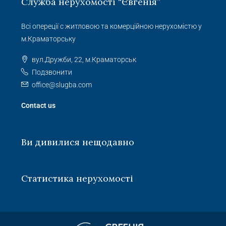
Служба нерухомості “Євгенія”
Всі опереції с житловою та комерційною нерухомістю у
м.Краматорську
вул.Дружби, 22, м.Краматорськ
Подзвонити
office@slugba.com
Contact us
Ви дивилися нещодавно
Статистика нерухомості