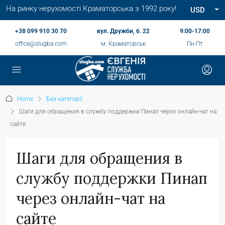
На ринку нерухомості Краматорська з 1992 року!
USD
+38 099 910 30 70
вул. Дружби, б. 22
9:00-17:00
office@slugba.com
м. Краматорськ
Пн-Пт
Home
Без категорії
Шаги для обращения в службу поддержки Пинап через онлайн-чат на
сайте
Шаги для обращения в
службу поддержки Пинап
через онлайн-чат на
сайте