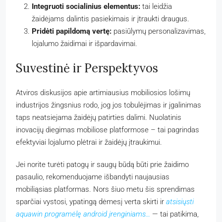
Integruoti socialinius elementus:
tai leidžia
žaidėjams dalintis pasiekimais ir įtraukti draugus.
Pridėti papildomą vertę:
pasiūlymų personalizavimas,
lojalumo žaidimai ir išpardavimai.
Suvestinė ir Perspektyvos
Atviros diskusijos apie artimiausius mobiliosios lošimų
industrijos žingsnius rodo, jog jos tobulėjimas ir įgalinimas
taps neatsiejama žaidėjų patirties dalimi. Nuolatinis
inovacijų diegimas mobiliose platformose – tai pagrindas
efektyviai lojalumo plėtrai ir žaidėjų įtraukimui.
Jei norite turėti patogų ir saugų būdą būti prie žaidimo
pasaulio, rekomenduojame išbandyti naujausias
mobiliąsias platformas. Nors šiuo metu šis sprendimas
sparčiai vystosi, ypatingą dėmesį verta skirti ir
atsisiųsti
aquawin programėlę android įrenginiams…
— tai patikima,