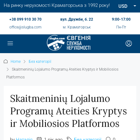
На ринку нерухомості Краматорська з 1992 року!
USD
+38 099 910 30 70
вул. Дружби, б. 22
9:00-17:00
office@slugba.com
м. Краматорськ
Пн-Пт
Home
Без категорії
Skaitmeninių Lojalumo Programų Ateities Kryptys ir Mobiliosios
Platformos
Skaitmeninių Lojalumo
Programų Ateities Kryptys
ir Mobiliosios Platformos
by
Наталія
1 рік ago
Без категорії
0