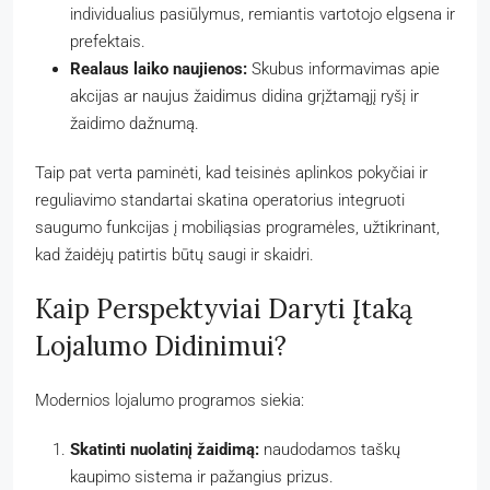
individualius pasiūlymus, remiantis vartotojo elgsena ir
prefektais.
Realaus laiko naujienos:
Skubus informavimas apie
akcijas ar naujus žaidimus didina grįžtamąjį ryšį ir
žaidimo dažnumą.
Taip pat verta paminėti, kad teisinės aplinkos pokyčiai ir
reguliavimo standartai skatina operatorius integruoti
saugumo funkcijas į mobiliąsias programėles, užtikrinant,
kad žaidėjų patirtis būtų saugi ir skaidri.
Kaip Perspektyviai Daryti Įtaką
Lojalumo Didinimui?
Modernios lojalumo programos siekia:
Skatinti nuolatinį žaidimą:
naudodamos taškų
kaupimo sistema ir pažangius prizus.