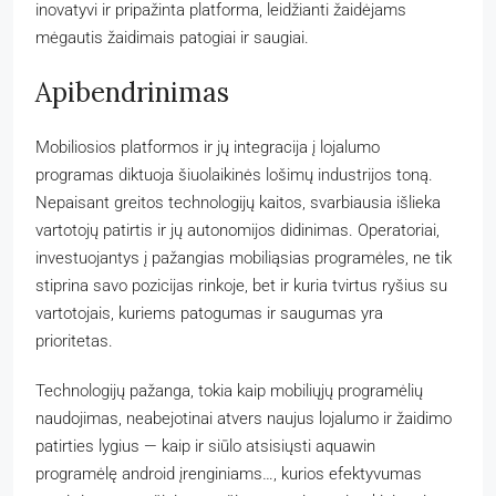
inovatyvi ir pripažinta platforma, leidžianti žaidėjams
mėgautis žaidimais patogiai ir saugiai.
Apibendrinimas
Mobiliosios platformos ir jų integracija į lojalumo
programas diktuoja šiuolaikinės lošimų industrijos toną.
Nepaisant greitos technologijų kaitos, svarbiausia išlieka
vartotojų patirtis ir jų autonomijos didinimas. Operatoriai,
investuojantys į pažangias mobiliąsias programėles, ne tik
stiprina savo pozicijas rinkoje, bet ir kuria tvirtus ryšius su
vartotojais, kuriems patogumas ir saugumas yra
prioritetas.
Technologijų pažanga, tokia kaip mobiliųjų programėlių
naudojimas, neabejotinai atvers naujus lojalumo ir žaidimo
patirties lygius — kaip ir siūlo atsisiųsti aquawin
programėlę android įrenginiams…, kurios efektyvumas