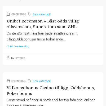
09.08.2026
Без категорії
Unibet Recension » Bäst odds villig
Allsvenskan, Superettan samt SHL
ContentOmsättning från både insättning samt
tilläggOddsbonusar Inom förhållande...
Continue reading
by Наталія
09.08.2026
Без категорії
Välkomstbonus Casino tillägg, Oddsbonus,
Poker bonus
ContentVad befinner si bordsspel för typ från spel online?