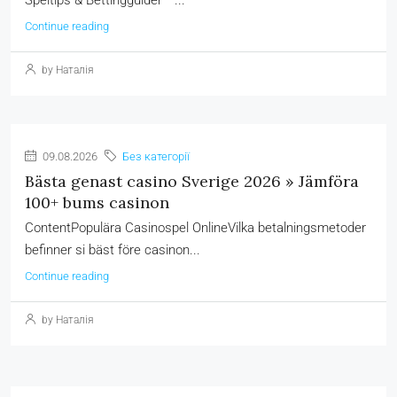
Speltips & Bettingguider –...
Continue reading
by Наталія
09.08.2026
Без категорії
Bästa genast casino Sverige 2026 » Jämföra
100+ bums casinon
ContentPopulära Casinospel OnlineVilka betalningsmetoder
befinner si bäst före casinon...
Continue reading
by Наталія