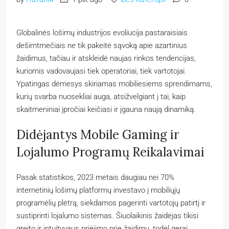
Globalinės lošimų industrijos evoliucija pastaraisiais
dešimtmečiais ne tik pakeitė sąvoką apie azartinius
žaidimus, tačiau ir atskleidė naujas rinkos tendencijas,
kuriomis vadovaujasi tiek operatoriai, tiek vartotojai.
Ypatingas dėmesys skiriamas mobiliesiems sprendimams,
kurių svarba nuosekliai auga, atsižvelgiant į tai, kaip
skaitmeniniai įpročiai keičiasi ir įgauna naują dinamiką.
Didėjantys Mobile Gaming ir
Lojalumo Programų Reikalavimai
Pasak statistikos, 2023 metais daugiau nei 70%
internetinių lošimų platformų investavo į mobiliųjų
programėlių plėtrą, siekdamos pagerinti vartotojų patirtį ir
sustiprinti lojalumo sistemas. Šiuolaikinis žaidėjas tikisi
greito ir intuityvaus priėjimo prie žaidimų, todėl gerai