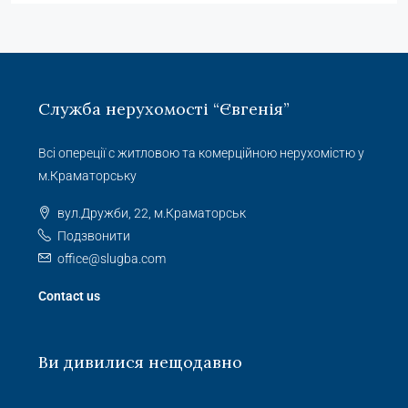
Служба нерухомості “Євгенія”
Всі опереції с житловою та комерційною нерухомістю у
м.Краматорську
вул.Дружби, 22, м.Краматорськ
Подзвонити
office@slugba.com
Contact us
Ви дивилися нещодавно