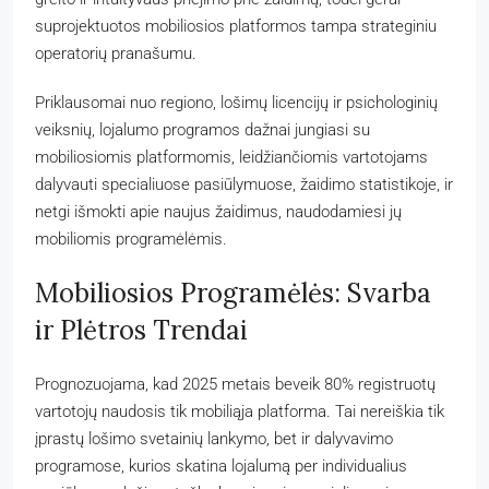
suprojektuotos mobiliosios platformos tampa strateginiu
operatorių pranašumu.
Priklausomai nuo regiono, lošimų licencijų ir psichologinių
veiksnių, lojalumo programos dažnai jungiasi su
mobiliosiomis platformomis, leidžiančiomis vartotojams
dalyvauti specialiuose pasiūlymuose, žaidimo statistikoje, ir
netgi išmokti apie naujus žaidimus, naudodamiesi jų
mobiliomis programėlėmis.
Mobiliosios Programėlės: Svarba
ir Plėtros Trendai
Prognozuojama, kad 2025 metais beveik 80% registruotų
vartotojų naudosis tik mobiliąja platforma. Tai nereiškia tik
įprastų lošimo svetainių lankymo, bet ir dalyvavimo
programose, kurios skatina lojalumą per individualius