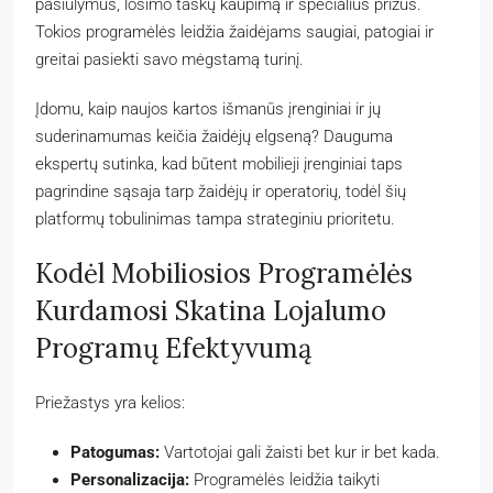
pasiūlymus, lošimo taškų kaupimą ir specialius prizus.
Tokios programėlės leidžia žaidėjams saugiai, patogiai ir
greitai pasiekti savo mėgstamą turinį.
Įdomu, kaip naujos kartos išmanūs įrenginiai ir jų
suderinamumas keičia žaidėjų elgseną? Dauguma
ekspertų sutinka, kad būtent mobilieji įrenginiai taps
pagrindine sąsaja tarp žaidėjų ir operatorių, todėl šių
platformų tobulinimas tampa strateginiu prioritetu.
Kodėl Mobiliosios Programėlės
Kurdamosi Skatina Lojalumo
Programų Efektyvumą
Priežastys yra kelios:
Patogumas:
Vartotojai gali žaisti bet kur ir bet kada.
Personalizacija:
Programėlės leidžia taikyti