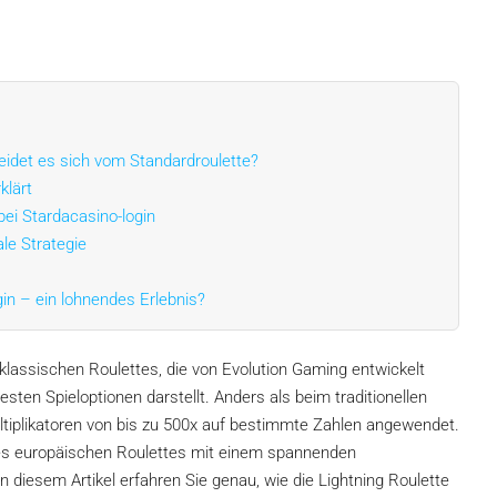
eidet es sich vom Standardroulette?
klärt
 bei Stardacasino-login
le Strategie
gin – ein lohnendes Erlebnis?
s klassischen Roulettes, die von Evolution Gaming entwickelt
esten Spieloptionen darstellt. Anders als beim traditionellen
ltiplikatoren von bis zu 500x auf bestimmte Zahlen angewendet.
des europäischen Roulettes mit einem spannenden
n diesem Artikel erfahren Sie genau, wie die Lightning Roulette