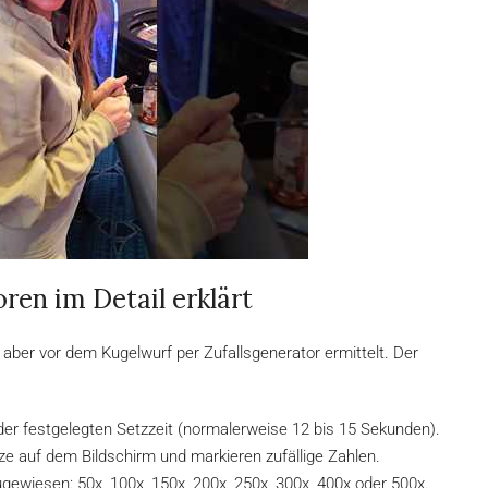
ren im Detail erklärt
aber vor dem Kugelwurf per Zufallsgenerator ermittelt. Der
b der festgelegten Setzzeit (normalerweise 12 bis 15 Sekunden).
ze auf dem Bildschirm und markieren zufällige Zahlen.
zugewiesen: 50x, 100x, 150x, 200x, 250x, 300x, 400x oder 500x.