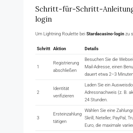
Schritt-für-Schritt-Anleitung
login
Um Lightning Roulette bei
Stardacasino-login
zu s
Schritt
Aktion
Details
Besuchen Sie die Webseite
Registrierung
1
Mail-Adresse, einen Ben
abschließen
dauert etwa 2–3 Minuten
Laden Sie ein Ausweisdo
Identität
2
Adressnachweis (z. B. akt
verifizieren
24 Stunden.
Wählen Sie eine Zahlung
Ersteinzahlung
3
Skrill, Neteller, PayPal,
tätigen
Euro, die maximale varii