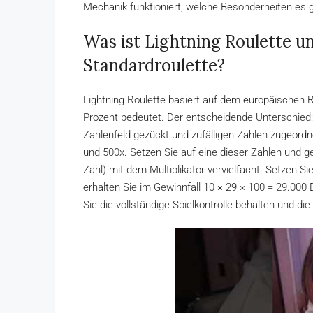
Mechanik funktioniert, welche Besonderheiten es g
Was ist Lightning Roulette u
Standardroulette?
Lightning Roulette basiert auf dem europäischen Ro
Prozent bedeutet. Der entscheidende Unterschied:
Zahlenfeld gezückt und zufälligen Zahlen zugeordn
und 500x. Setzen Sie auf eine dieser Zahlen und ge
Zahl) mit dem Multiplikator vervielfacht. Setzen Si
erhalten Sie im Gewinnfall 10 × 29 × 100 = 29.000 
Sie die vollständige Spielkontrolle behalten und di