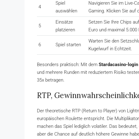
Spiel
Navigieren Sie im Live-C
4
auswählen
Gaming. Klicken Sie auf 
Einsätze
Setzen Sie Ihre Chips au
5
platzieren
Euro und maximal 5.000 E
Warten Sie den Setzschl
6
Spiel starten
Kugelwurf in Echtzeit.
Besonders praktisch: Mit dem
Stardacasino-login
und mehrere Runden mit reduziertem Risiko testen
35x betragen.
RTP, Gewinnwahrscheinlichke
Der theoretische RTP (Return to Player) von Light
europäischen Roulette entspricht. Die Multiplikato
machen das Spiel lediglich volatiler. Das bedeutet
aber die Chance auf deutlich höhere Gewinne habe