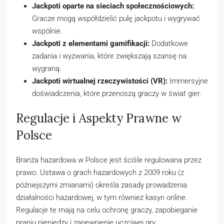
Jackpoti oparte na sieciach społecznościowych:
Gracze mogą współdzielić pulę jackpotu i wygrywać
wspólnie.
Jackpoti z elementami gamifikacji:
Dodatkowe
zadania i wyzwania, które zwiększają szansę na
wygraną.
Jackpoti wirtualnej rzeczywistości (VR):
Immersyjne
doświadczenia, które przenoszą graczy w świat gier.
Regulacje i Aspekty Prawne w
Polsce
Branża hazardowa w Polsce jest ściśle regulowana przez
prawo. Ustawa o grach hazardowych z 2009 roku (z
późniejszymi zmianami) określa zasady prowadzenia
działalności hazardowej, w tym również kasyn online.
Regulacje te mają na celu ochronę graczy, zapobieganie
praniu pieniędzy i zapewnienie uczciwej gry.