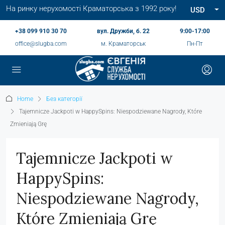
На ринку нерухомості Краматорська з 1992 року!
USD
+38 099 910 30 70
вул. Дружби, б. 22
9:00-17:00
office@slugba.com
м. Краматорськ
Пн-Пт
Home
Без категорії
Tajemnicze Jackpoti w HappySpins: Niespodziewane Nagrody, Które
Zmieniają Grę
Tajemnicze Jackpoti w
HappySpins:
Niespodziewane Nagrody,
Które Zmieniają Grę