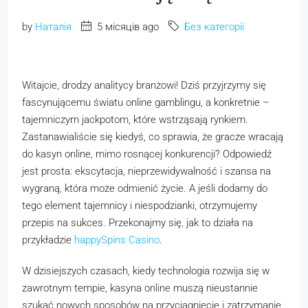
by
Наталія
5 місяців ago
Без категорії
Witajcie, drodzy analitycy branżowi! Dziś przyjrzymy się
fascynującemu światu online gamblingu, a konkretnie –
tajemniczym jackpotom, które wstrząsają rynkiem.
Zastanawialiście się kiedyś, co sprawia, że gracze wracają
do kasyn online, mimo rosnącej konkurencji? Odpowiedź
jest prosta: ekscytacja, nieprzewidywalność i szansa na
wygraną, która może odmienić życie. A jeśli dodamy do
tego element tajemnicy i niespodzianki, otrzymujemy
przepis na sukces. Przekonajmy się, jak to działa na
przykładzie
happySpins Casino
.
W dzisiejszych czasach, kiedy technologia rozwija się w
zawrotnym tempie, kasyna online muszą nieustannie
szukać nowych sposobów na przyciągnięcie i zatrzymanie