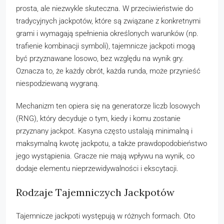
prosta, ale niezwykle skuteczna. W przeciwieństwie do
tradycyjnych jackpotów, które są związane z konkretnymi
grami i wymagają spełnienia określonych warunków (np.
trafienie kombinacji symboli), tajemnicze jackpoti mogą
być przyznawane losowo, bez względu na wynik gry.
Oznacza to, że każdy obrót, każda runda, może przynieść
niespodziewaną wygraną.
Mechanizm ten opiera się na generatorze liczb losowych
(RNG), który decyduje o tym, kiedy i komu zostanie
przyznany jackpot. Kasyna często ustalają minimalną i
maksymalną kwotę jackpotu, a także prawdopodobieństwo
jego wystąpienia. Gracze nie mają wpływu na wynik, co
dodaje elementu nieprzewidywalności i ekscytacji.
Rodzaje Tajemniczych Jackpotów
Tajemnicze jackpoti występują w różnych formach. Oto