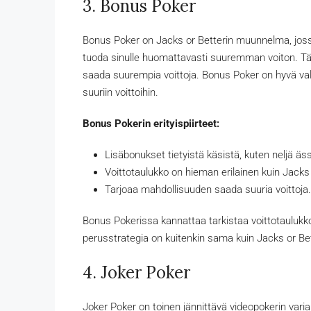
3. Bonus Poker
Bonus Poker on Jacks or Betterin muunnelma, jossa 
tuoda sinulle huomattavasti suuremman voiton. T
saada suurempia voittoja. Bonus Poker on hyvä va
suuriin voittoihin.
Bonus Pokerin erityispiirteet:
Lisäbonukset tietyistä käsistä, kuten neljä äs
Voittotaulukko on hieman erilainen kuin Jacks 
Tarjoaa mahdollisuuden saada suuria voittoja.
Bonus Pokerissa kannattaa tarkistaa voittotaulukko h
perusstrategia on kuitenkin sama kuin Jacks or Bet
4. Joker Poker
Joker Poker on toinen jännittävä videopokerin varia