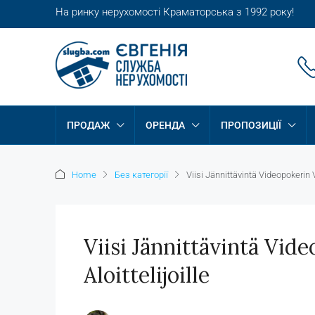
На ринку нерухомості Краматорська з 1992 року!
ПРОДАЖ
ОРЕНДА
ПРОПОЗИЦІЇ
Home
Без категорії
Viisi Jännittävintä Videopokerin Ve
Viisi Jännittävintä Vid
Aloittelijoille