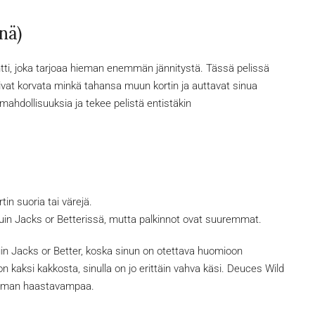
nä)
ntti, joka tarjoaa hieman enemmän jännitystä. Tässä pelissä
voivat korvata minkä tahansa muun kortin ja auttavat sinua
hdollisuuksia ja tekee pelistä entistäkin
tin suoria tai värejä.
in Jacks or Betterissä, mutta palkinnot ovat suuremmat.
n Jacks or Better, koska sinun on otettava huomioon
 on kaksi kakkosta, sinulla on jo erittäin vahva käsi. Deuces Wild
 hieman haastavampaa.