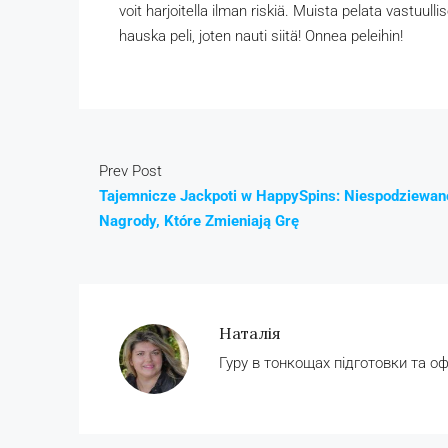
voit harjoitella ilman riskiä. Muista pelata vastuulli
hauska peli, joten nauti siitä! Onnea peleihin!
Prev Post
Tajemnicze Jackpoti w HappySpins: Niespodziewan
Nagrody, Które Zmieniają Grę
Наталія
Гуру в тонкощах підготовки та о