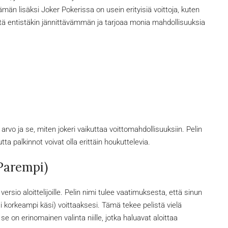
ämän lisäksi Joker Pokerissa on usein erityisiä voittoja, kuten
istä entistäkin jännittävämmän ja tarjoaa monia mahdollisuuksia
rvo ja se, miten jokeri vaikuttaa voittomahdollisuuksiin. Pelin
 palkinnot voivat olla erittäin houkuttelevia.
 Parempi)
versio aloittelijoille. Pelin nimi tulee vaatimuksesta, että sinun
 korkeampi käsi) voittaaksesi. Tämä tekee pelistä vielä
 on erinomainen valinta niille, jotka haluavat aloittaa