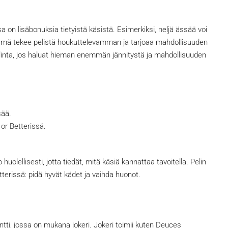
on lisäbonuksia tietyistä käsistä. Esimerkiksi, neljä ässää voi
ämä tekee pelistä houkuttelevamman ja tarjoaa mahdollisuuden
linta, jos haluat hieman enemmän jännitystä ja mahdollisuuden
sää.
or Betterissä.
uolellisesti, jotta tiedät, mitä käsiä kannattaa tavoitella. Pelin
terissä: pidä hyvät kädet ja vaihda huonot.
ntti, jossa on mukana jokeri. Jokeri toimii kuten Deuces