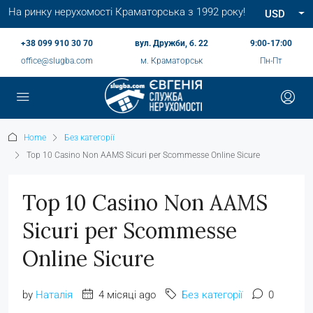
На ринку нерухомості Краматорська з 1992 року!
USD
+38 099 910 30 70
вул. Дружби, б. 22
9:00-17:00
office@slugba.com
м. Краматорськ
Пн-Пт
Home
Без категорії
Top 10 Casino Non AAMS Sicuri per Scommesse Online Sicure
Top 10 Casino Non AAMS
Sicuri per Scommesse
Online Sicure
by
Наталія
4 місяці ago
Без категорії
0