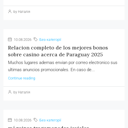
by Наталія
10.08.2026
Без категорії
Relacion completo de los mejores bonos
sobre casino acerca de Paraguay 2025
Muchos lugares ademas envian por correo electronico sus
ultimas anuncios promocionales. En caso de...
Continue reading
by Наталія
10.08.2026
Без категорії