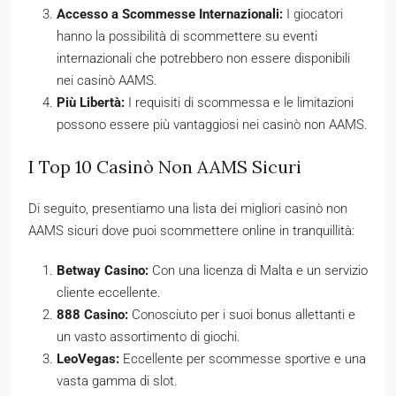
Accesso a Scommesse Internazionali:
I giocatori
hanno la possibilità di scommettere su eventi
internazionali che potrebbero non essere disponibili
nei casinò AAMS.
Più Libertà:
I requisiti di scommessa e le limitazioni
possono essere più vantaggiosi nei casinò non AAMS.
I Top 10 Casinò Non AAMS Sicuri
Di seguito, presentiamo una lista dei migliori casinò non
AAMS sicuri dove puoi scommettere online in tranquillità:
Betway Casino:
Con una licenza di Malta e un servizio
cliente eccellente.
888 Casino:
Conosciuto per i suoi bonus allettanti e
un vasto assortimento di giochi.
LeoVegas:
Eccellente per scommesse sportive e una
vasta gamma di slot.