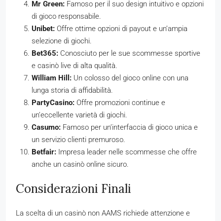
Mr Green:
Famoso per il suo design intuitivo e opzioni
di gioco responsabile.
Unibet:
Offre ottime opzioni di payout e un’ampia
selezione di giochi.
Bet365:
Conosciuto per le sue scommesse sportive
e casinò live di alta qualità.
William Hill:
Un colosso del gioco online con una
lunga storia di affidabilità.
PartyCasino:
Offre promozioni continue e
un’eccellente varietà di giochi.
Casumo:
Famoso per un’interfaccia di gioco unica e
un servizio clienti premuroso.
Betfair:
Impresa leader nelle scommesse che offre
anche un casinò online sicuro.
Considerazioni Finali
La scelta di un casinò non AAMS richiede attenzione e