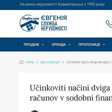
На ринку нерухомості Краматорська з 1992 року!
ПРОДАЖ
ОРЕНДА
ПРОПОЗИЦІЇ
Home
Без категорії
Učinkoviti načini dviga denarja z
Učinkoviti načini dviga
računov v sodobni finan