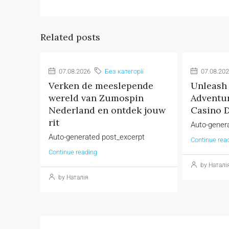
Related posts
07.08.2026
Без категорії
07.08.20
Verken de meeslepende
Unleash 
wereld van Zumospin
Adventur
Nederland en ontdek jouw
Casino D
rit
Auto-gener
Auto-generated post_excerpt
Continue rea
Continue reading
by Наталі
by Наталія