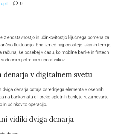
орії
0
janje z enostavnostjo in učinkovitostjo ključnega pomena za
inančno fluktuacijo. Ena izmed najpogosteje iskanih tem je,
ga računa, še posebej v času, ko mobilne banke in fintech
ne sodobnim potrebam uporabnikov.
 denarja v digitalnem svetu
roces dviga denarja ostaja osrednjega elementa v osebnih
iga na bankomatu ali preko spletnih bank, je razumevanje
in učinkovito operacijo.
ni vidiki dviga denarja