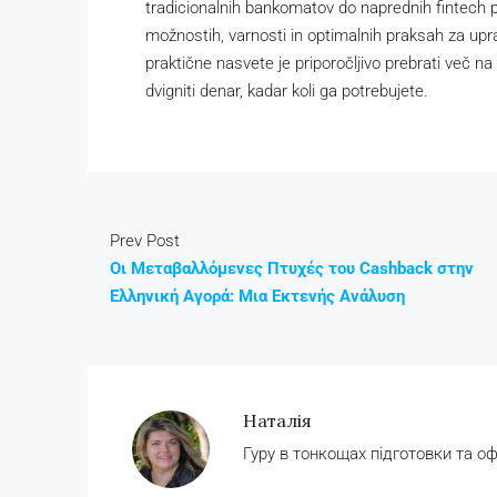
tradicionalnih bankomatov do naprednih fintech p
možnostih, varnosti in optimalnih praksah za upra
praktične nasvete je priporočljivo prebrati več na
dvigniti denar, kadar koli ga potrebujete.
Prev Post
Οι Μεταβαλλόμενες Πτυχές του Cashback στην
Ελληνική Αγορά: Μια Εκτενής Ανάλυση
Наталія
Гуру в тонкощах підготовки та о