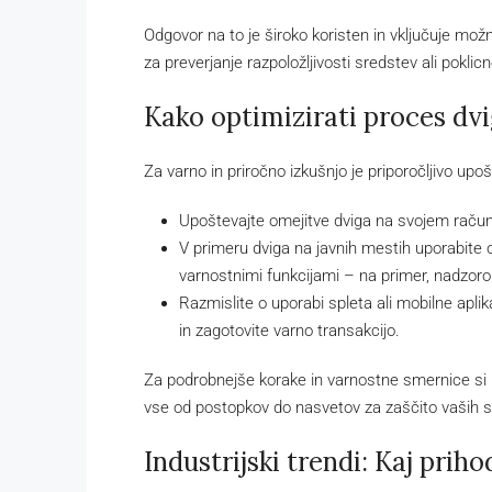
Odgovor na to je široko koristen in vključuje možn
za preverjanje razpoložljivosti sredstev ali pokl
Kako optimizirati proces dv
Za varno in priročno izkušnjo je priporočljivo upoš
Upoštevajte omejitve dviga na svojem raču
V primeru dviga na javnih mestih uporabite o
varnostnimi funkcijami – na primer, nadzor
Razmislite o uporabi spleta ali mobilne apli
in zagotovite varno transakcijo.
Za podrobnejše korake in varnostne smernice si 
vse od postopkov do nasvetov za zaščito vaših s
Industrijski trendi: Kaj prih