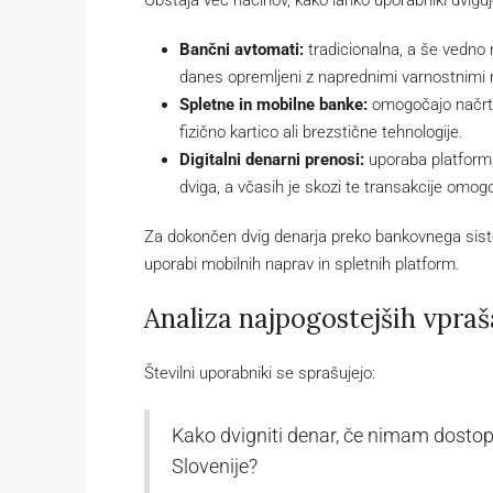
Obstaja več načinov, kako lahko uporabniki dviguj
Bančni avtomati:
tradicionalna, a še vedno
danes opremljeni z naprednimi varnostnimi
Spletne in mobilne banke:
omogočajo načrto
fizično kartico ali brezstične tehnologije.
Digitalni denarni prenosi:
uporaba platform,
dviga, a včasih je skozi te transakcije omogo
Za dokončen dvig denarja preko bankovnega sistem
uporabi mobilnih naprav in spletnih platform.
Analiza najpogostejših vpra
Številni uporabniki se sprašujejo:
Kako dvigniti denar, če nimam dostop
Slovenije?