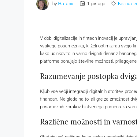
by
Наталія
1 рік ago
Без катег
V dobi digitalizacije in fintech inovacij je upravl
vsakega posameznika, ki želi optimizirati svojo f
kako učinkovito in varno dvigniti denar z bančne
platforme ponujajo številne možnosti, prilagoje
Razumevanje postopka dviga
Kljub vse večji integraciji digitalnih storitev, p
financah. Ne glede na to, ali gre za zmožnost dv
posameznih korakov bistvenega pomena za varno 
Različne možnosti in varnost