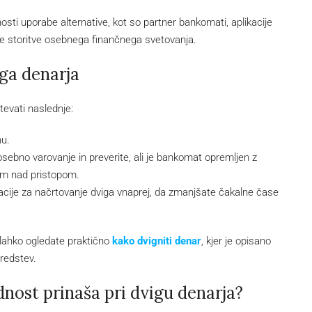
osti uporabe alternative, kot so partner bankomati, aplikacije
icne storitve osebnega finančnega svetovanja.
iga denarja
tevati naslednje:
nu.
sebno varovanje in preverite, ali je bankomat opremljen z
om nad pristopom.
kacije za načrtovanje dviga vnaprej, da zmanjšate čakalne čase
lahko ogledate praktično
kako dvigniti denar
, kjer je opisano
redstev.
odnost prinaša pri dvigu denarja?