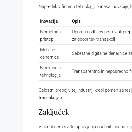
Napredek v fintech tehnologiji prinaša inovacije, k
Inovacija
Opis
Biometrični
Uporaba odtisov prstov ali pre
pristop
za odobritev transakcij
Mobilne
Sebestne digitalne denarnice z
denarnice
Blockchain
Transparentno in neposredno fi
tehnologija
Celostni preboj v tej industriji krepi pomen zane
transakcijah.
Zaključek
V sodobnem svetu upravljanja osebnih financ je p