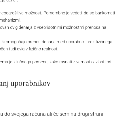
ejo denar:
 nepogrešljiva možnost. Pomembno je vedeti, da so bankomati
 mehanizmi.
van dvig denarja z vseprisotnimi možnostmi prenosa na
 ki omogočajo prenos denarja med uporabniki brez fizičnega
čen tudi dvig v fizično realnost.
a je ključnega pomena, kako ravnati z varnostjo, zlasti pri
šanj uporabnikov
a do svojega računa ali če sem na drugi strani