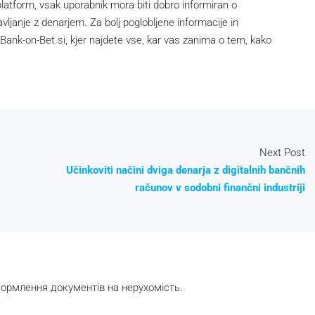
latform, vsak uporabnik mora biti dobro informiran o
vljanje z denarjem. Za bolj poglobljene informacije in
 Bank-on-Bet.si, kjer najdete vse, kar vas zanima o tem, kako
Next Post
Učinkoviti načini dviga denarja z digitalnih bančnih
računov v sodobni finančni industriji
формлення документів на нерухомість.