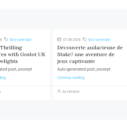
26
Без категорії
07.08.2026
Без категорії
Thrilling
Découverte audacieuse de
es with Goslot UK
Stake7 une aventure de
elights
jeux captivante
ated post_excerpt
Auto-generated post_excerpt
ding
Continue reading
я
by Наталія