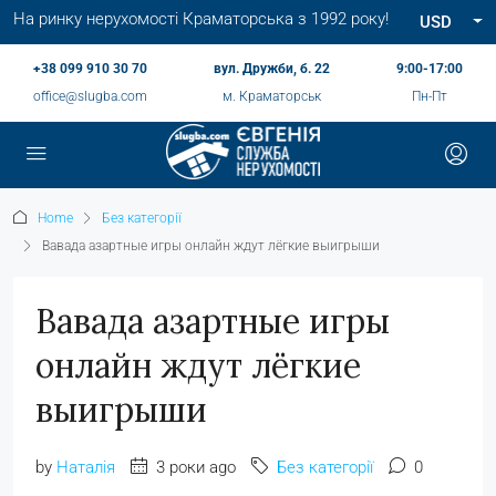
На ринку нерухомості Краматорська з 1992 року!
USD
+38 099 910 30 70
вул. Дружби, б. 22
9:00-17:00
office@slugba.com
м. Краматорськ
Пн-Пт
Home
Без категорії
Вавада азартные игры онлайн ждут лёгкие выигрыши
Вавада азартные игры
онлайн ждут лёгкие
выигрыши
by
Наталія
3 роки ago
Без категорії
0