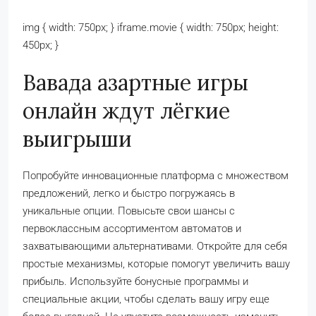
img { width: 750px; } iframe.movie { width: 750px; height:
450px; }
Вавада азартные игры
онлайн ждут лёгкие
выигрыши
Попробуйте инновационные платформа с множеством
предложений, легко и быстро погружаясь в
уникальные опции. Повысьте свои шансы с
первоклассным ассортиментом автоматов и
захватывающими альтернативами. Откройте для себя
простые механизмы, которые помогут увеличить вашу
прибыль. Используйте бонусные программы и
специальные акции, чтобы сделать вашу игру еще