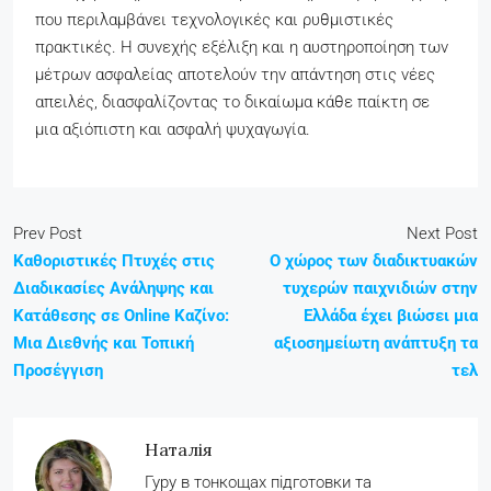
που περιλαμβάνει τεχνολογικές και ρυθμιστικές
πρακτικές. Η συνεχής εξέλιξη και η αυστηροποίηση των
μέτρων ασφαλείας αποτελούν την απάντηση στις νέες
απειλές, διασφαλίζοντας το δικαίωμα κάθε παίκτη σε
μια αξιόπιστη και ασφαλή ψυχαγωγία.
Prev Post
Next Post
Καθοριστικές Πτυχές στις
Ο χώρος των διαδικτυακών
Διαδικασίες Ανάληψης και
τυχερών παιχνιδιών στην
Κατάθεσης σε Online Καζίνο:
Ελλάδα έχει βιώσει μια
Μια Διεθνής και Τοπική
αξιοσημείωτη ανάπτυξη τα
Προσέγγιση
τελ
Наталія
Гуру в тонкощах підготовки та