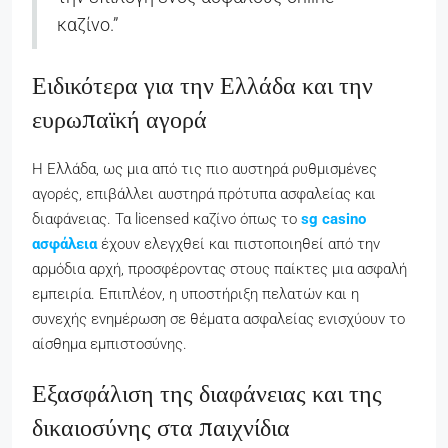
καζίνο.”
Ειδικότερα για την Ελλάδα και την
ευρωπαϊκή αγορά
Η Ελλάδα, ως μια από τις πιο αυστηρά ρυθμισμένες
αγορές, επιβάλλει αυστηρά πρότυπα ασφαλείας και
διαφάνειας. Τα licensed καζίνο όπως το
sg casino
ασφάλεια
έχουν ελεγχθεί και πιστοποιηθεί από την
αρμόδια αρχή, προσφέροντας στους παίκτες μια ασφαλή
εμπειρία. Επιπλέον, η υποστήριξη πελατών και η
συνεχής ενημέρωση σε θέματα ασφαλείας ενισχύουν το
αίσθημα εμπιστοσύνης.
Εξασφάλιση της διαφάνειας και της
δικαιοσύνης στα παιχνίδια