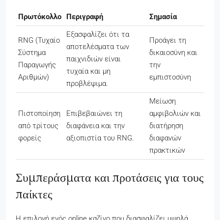
Πρωτόκολλο
Περιγραφή
Σημασία
Εξασφαλίζει ότι τα
RNG (Τυχαίο
Προάγει τη
αποτελέσματα των
Σύστημα
δικαιοσύνη και
παιχνιδιών είναι
Παραγωγής
την
τυχαία και μη
Αριθμών)
εμπιστοσύνη
προβλέψιμα.
Μείωση
Πιστοποίηση
Επιβεβαιώνει τη
αμφιβολιών και
από τρίτους
διαφάνεια και την
διατήρηση
φορείς
αξιοπιστία του RNG.
διαφανών
πρακτικών
Συμπεράσματα και προτάσεις για τους
παίκτες
Η επιλογή ενός online καζίνο που διασφαλίζει υψηλά