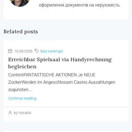
оформлення документів на нерухомість.
Related posts
10.08.2026
Без категорії
Erreichbar Spielsaal via Handyrechnung
begleichen
ContentFANTASTISCHE AKTIONEN Je NEUE
ZockerWerden im Angeschlossen Casino Auszahlungen
zugunsten...
Continue reading
by Наталія