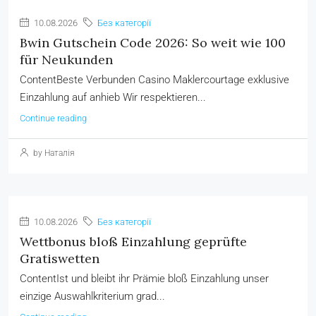
10.08.2026
Без категорії
Bwin Gutschein Code 2026: So weit wie 100
für Neukunden
ContentBeste Verbunden Casino Maklercourtage exklusive
Einzahlung auf anhieb Wir respektieren...
Continue reading
by Наталія
10.08.2026
Без категорії
Wettbonus bloß Einzahlung geprüfte
Gratiswetten
ContentIst und bleibt ihr Prämie bloß Einzahlung unser
einzige Auswahlkriterium grad...