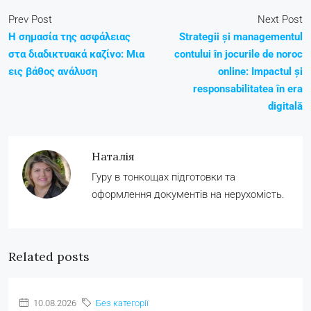
Prev Post
Next Post
Η σημασία της ασφάλειας
Strategii și managementul
στα διαδικτυακά καζίνο: Μια
contului în jocurile de noroc
εις βάθος ανάλυση
online: Impactul și
responsabilitatea în era
digitală
Наталія
Гуру в тонкощах підготовки та
оформлення документів на нерухомість.
Related posts
10.08.2026
Без категорії