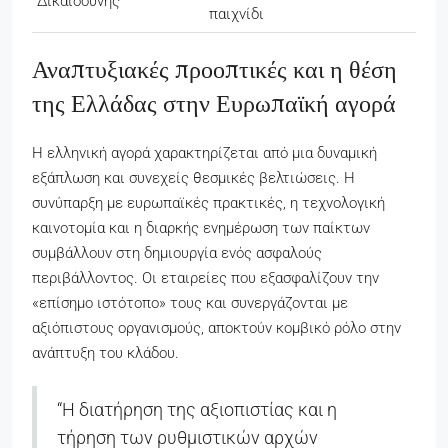
Δικαιοσύνης
παιχνίδι
Αναπτυξιακές προοπτικές και η θέση
της Ελλάδας στην Ευρωπαϊκή αγορά
Η ελληνική αγορά χαρακτηρίζεται από μια δυναμική
εξάπλωση και συνεχείς θεσμικές βελτιώσεις. Η
συνύπαρξη με ευρωπαϊκές πρακτικές, η τεχνολογική
καινοτομία και η διαρκής ενημέρωση των παίκτων
συμβάλλουν στη δημιουργία ενός ασφαλούς
περιβάλλοντος. Οι εταιρείες που εξασφαλίζουν την
«επίσημο ιστότοπο» τους και συνεργάζονται με
αξιόπιστους οργανισμούς, αποκτούν κομβικό ρόλο στην
ανάπτυξη του κλάδου.
“Η διατήρηση της αξιοπιστίας και η
τήρηση των ρυθμιστικών αρχών