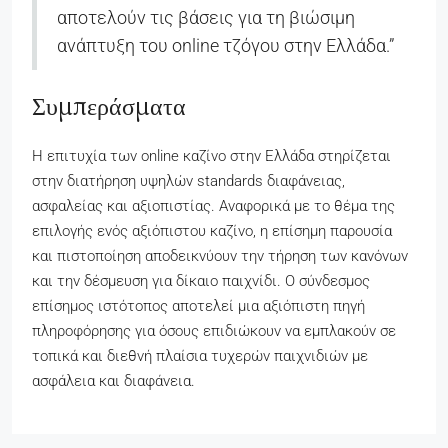
αποτελούν τις βάσεις για τη βιώσιμη
ανάπτυξη του online τζόγου στην Ελλάδα.”
Συμπεράσματα
Η επιτυχία των online καζίνο στην Ελλάδα στηρίζεται
στην διατήρηση υψηλών standards διαφάνειας,
ασφαλείας και αξιοπιστίας. Αναφορικά με το θέμα της
επιλογής ενός αξιόπιστου καζίνο, η επίσημη παρουσία
και πιστοποίηση αποδεικνύουν την τήρηση των κανόνων
και την δέσμευση για δίκαιο παιχνίδι. Ο σύνδεσμος
επίσημος ιστότοπος αποτελεί μια αξιόπιστη πηγή
πληροφόρησης για όσους επιδιώκουν να εμπλακούν σε
τοπικά και διεθνή πλαίσια τυχερών παιχνιδιών με
ασφάλεια και διαφάνεια.