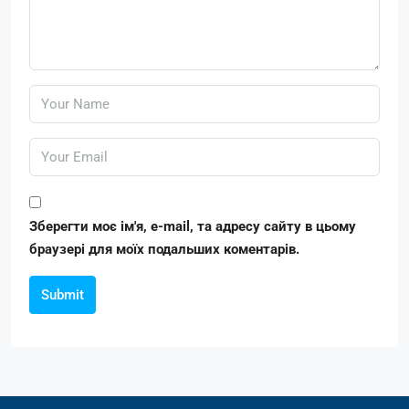
Зберегти моє ім'я, e-mail, та адресу сайту в цьому
браузері для моїх подальших коментарів.
Submit