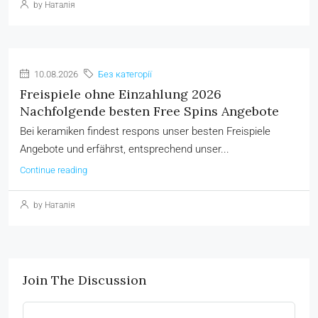
by Наталія
10.08.2026
Без категорії
Freispiele ohne Einzahlung 2026
Nachfolgende besten Free Spins Angebote
Bei keramiken findest respons unser besten Freispiele
Angebote und erfährst, entsprechend unser...
Continue reading
by Наталія
Join The Discussion