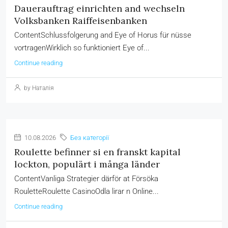
Dauerauftrag einrichten and wechseln
Volksbanken Raiffeisenbanken
ContentSchlussfolgerung and Eye of Horus für nüsse
vortragenWirklich so funktioniert Eye of...
Continue reading
by Наталія
10.08.2026
Без категорії
Roulette befinner si en franskt kapital
lockton, populärt i många länder
ContentVanliga Strategier därför at Försöka
RouletteRoulette CasinoOdla lirar n Online...
Continue reading